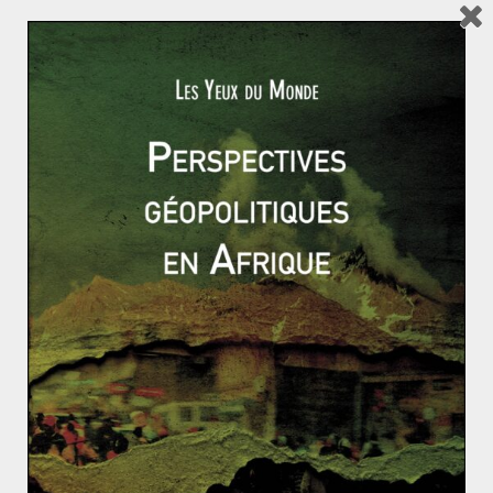
dans le cadre de cet accord. Les Taliban, à l’inverse,
attendent cette libération comme l’une des clauses de
l’accord avec Washington. L’administration américaine
doit désormais convaincre le gouvernement afghan de
prendre des mesures suite à des négociations où il
n’était pas représenté.
Le gouvernement toujours divisé
La question de la représentation du gouvernement
afghan se pose d’autant plus que celui-ci est en pleine
crise.
Lors des élections de 2014
, Ashraf Ghani
succédait à Hamid Karzai dans des conditions de
transparence plus que douteuses. Son principal
adversaire, le Docteur Abdullah, ancien membre de
l’Alliance du Nord d’Ahmad Shah Massoud, conteste les
résultats. La pression de la Communauté
Internationale, qui a pris fait et cause pour Ghani, a