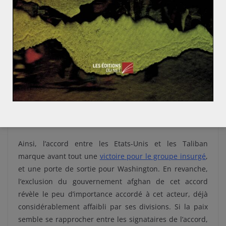
permis une médiation et une solution ; le Docteur
Abdullah est devenu une sorte de Premier ministre de
Ghani. Un scénario similaire se répète en 2019. Cette
fois, les observateurs déclarent que les élections ont
été transparentes, avec Ghani vainqueur. Mais
Abdullah s’est également déclaré vainqueur, a
commencé à nommer son propre gouvernement et
même
un gouverneur à Jowzjan
. Le faible taux de
participation à ces élections,
autour de 20%
, montre le
manque de crédibilité du gouvernement.
Ainsi, l’accord entre les Etats-Unis et les Taliban
marque avant tout une
victoire pour le groupe insurgé
,
et une porte de sortie pour Washington. En revanche,
l’exclusion du gouvernement afghan de cet accord
révèle le peu d’importance accordé à cet acteur, déjà
considérablement affaibli par ses divisions. Si la paix
semble se rapprocher entre les signataires de l’accord,