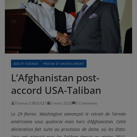
ASIE ET OCÉANIE
PROCHE ET MOYEN-ORIENT
L’Afghanistan post-
accord USA-Taliban
Thomas CIBOULET
6 mars 2020
0 Comments
Le 29 février, Washington annonçait le retrait de l’armée
américaine sous quatorze mois hors d’Afghanistan. Cette
déclaration fait suite au processus de Doha, où les Etats-
Unis ont négocié avec les Taliban depuis au moins 2011.