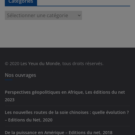
Catégories
C
a
t
é
g
o
r
© 2020
Les Yeux du Monde
, tous droits réservés.
i
e
Nos ouvrages
s
Perspectives géopolitiques en Afrique, Les éditions du net
2023
Les nouvelles routes de la soie chinoises : quelle évolution ?
– Editions du Net, 2020
De la puissance en Amérique – Editions du net, 2018