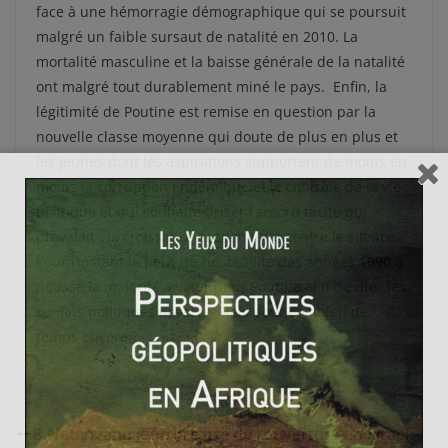
face à une hémorragie démographique qui se poursuit
malgré un faible sursaut de natalité en 2010. La
mortalité masculine et la baisse générale de la natalité
ont malgré tout durablement miné le pays. Enfin, la
légitimité de Poutine est remise en question par la
nouvelle classe moyenne qui doute de plus en plus et
les jeunes dont les aspirations supportent de moins en
moins la corruption endémique et le contrôle de la vie
politique et qui souhaite briser l’accord tacite qui
prévalait : la croissance économique contre le silence.
Pour l’instant la peur de l’instabilité des années 1990 a
poussé la majorité à voter pour Poutine afin d’éviter les
conflits politiques ouverts. Mais pour combien de
temps encore ?
B.Netanyahu joue la carte de l’ouverture en Israël