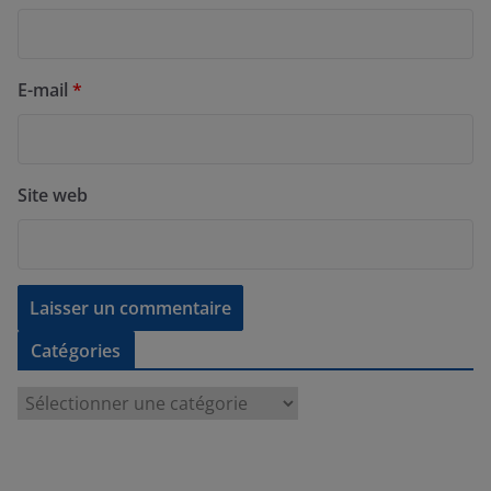
E-mail
*
Site web
Catégories
C
a
t
é