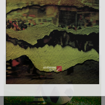
Ukraine : quand le football s’immisce dans les relatio
ns internationales.
nEUROn, le drone européen
26 juin 2014
0