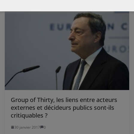
Group of Thirty, les liens entre acteurs
externes et décideurs publics sont-ils
critiquables ?
30 janvier 2017
0