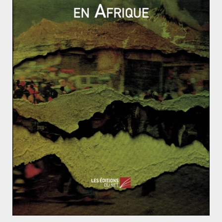
Le prochain référendum aura lieu le 9 novembre et
décidera du sort de la Catalogne en Espagne. Cette
fois-ci c’est la légitimité du référendum qui est en
cause, mais le simple fait de pouvoir l’organiser est
déjà une victoire.
La Suède passe l’arme à gauche
Why do the oil prices are so weak?
Où en est la politique européenne de
voisinage ? (1/2)
6 novembre 2014
0