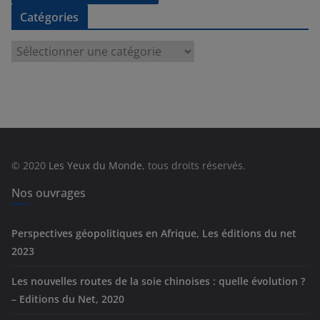
Catégories
C
a
t
é
g
o
r
© 2020
Les Yeux du Monde
, tous droits réservés.
i
e
Nos ouvrages
s
Perspectives géopolitiques en Afrique, Les éditions du net
2023
Les nouvelles routes de la soie chinoises : quelle évolution ?
– Editions du Net, 2020