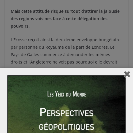
Mais cette attitude risque surtout d’attirer la jalousie
des régions voisines face à cette délégation des
pouvoirs.
L’Ecosse reçoit ainsi la deuxième enveloppe budgétaire
par personne du Royaume de la part de Londres. Le
Pays de Galles commence à demander les mêmes
droits et l’Angleterre ne voit pas pourquoi elle devrait
laisser les parlementaires écossais se mêler de leurs
politiques. Au final ce référendum et ses résultats
divisent plus le Royaume que si le Oui l’avait emporté.
L’Union Européenne, quant à elle, a été soulagée du
résultat. Les revendications autonomistes ou
indépendantiste venant s’ajouter à celles des
nationalismes europhobes depuis la crise, même si les
séparatistes sont souvent plus europhiles que leur
nation, une victoire du non calme la situation.