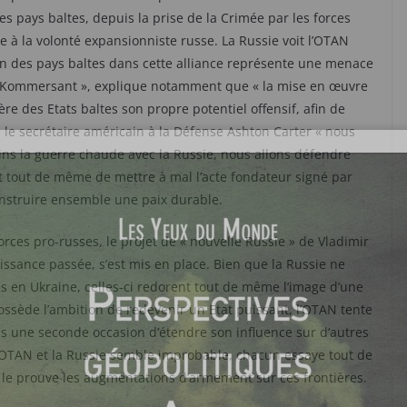
Les pays baltes, depuis la prise de la Crimée par les forces
e à la volonté expansionniste russe. La Russie voit l’OTAN
on des pays baltes dans cette alliance représente une menace
e « Kommersant », explique notamment que « la mise en œuvre
ère des Etats baltes son propre potentiel offensif, afin de
n le secrétaire américain à la Défense Ashton Carter « nous
ins la guerre chaude avec la Russie, nous allons défendre
 tout de même de mettre à mal l’acte fondateur signé par
nstruire ensemble une paix durable.
forces pro-russes, le projet de « nouvelle Russie » de Vladimir
ssance passée, s’est mis en place. Bien que la Russie ne
es en Ukraine, celles-ci redorent tout de même l’image d’une
ossède l’ambition de redevenir un Etat puissant, l’OTAN tente
pas une seconde occasion d’étendre son influence sur d’autres
e l’OTAN et la Russie semble improbable, chacun essaye tout de
le prouve les augmentations d’armement sur ces frontières.