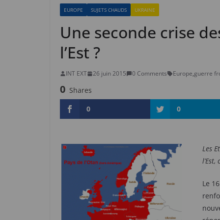
EUROPE
SUJETS CHAUDS
UKRAINE
Une seconde crise de
l’Est ?
INT EXT
26 juin 2015
0 Comments
Europe
,
guerre fr
0
Shares
0
0
Les E
l’Est
Le 16
renfo
nouve