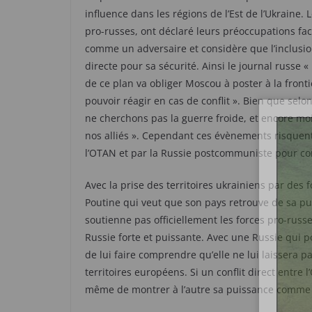
influence dans les régions de l’Est de l’Ukraine. 
pro-russes, ont déclaré leurs préoccupations fac
comme un adversaire et considère que l’inclusi
directe pour sa sécurité. Ainsi le journal russ
de ce plan va obliger Moscou à poster à la fronti
pouvoir réagir en cas de conflit ». Bien que selo
ne cherchons pas la guerre froide, et encore mo
nos alliés ». Cependant ces évènements risquent
l’OTAN et par la Russie postcommuniste pour co
Avec la prise des territoires ukrainiens par des 
Poutine qui veut que son pays retrouve de sa pui
soutienne pas officiellement les forces pro-russ
Russie forte et puissante. Avec une Russie qui p
de lui faire comprendre qu’elle ne lui laissera 
territoires européens. Si un conflit direct entr
même de montrer à l’autre sa puissance comme 