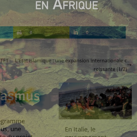
0
0
(TFT
L’Etat islamique : une expansion internationale c
roissante (1/2)
rogramme
us, une
En Italie, le
te du projet