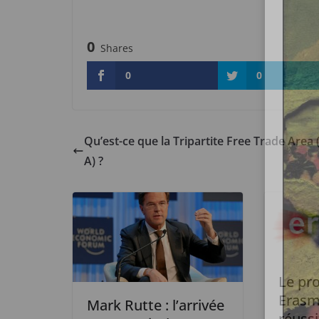
0
Shares
0
0
Qu’est-ce que la Tripartite Free Trade Area 
A) ?
Le p
Erasm
Mark Rutte : l’arrivée
réussi