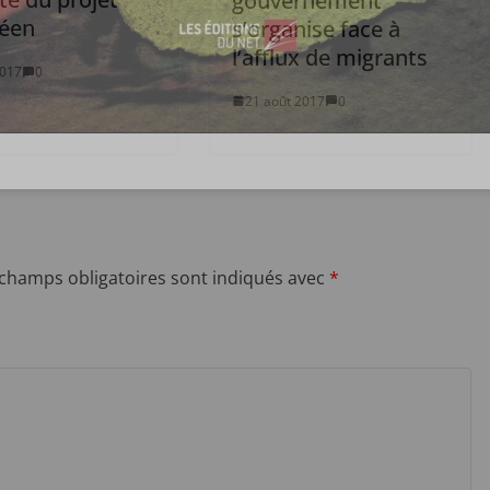
gouvernement
éen
s’organise face à
l’afflux de migrants
2017
0
21 août 2017
0
 champs obligatoires sont indiqués avec
*