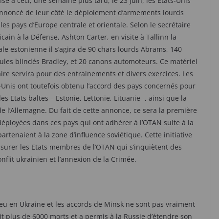
se à ceci, une semaine plus tard, le 23 juin, les Etats-Unis
nnoncé de leur côté le déploiement d’armements lourds
les pays d’Europe centrale et orientale. Selon le secrétaire
cain à la Défense, Ashton Carter, en visite à Tallinn la
ale estonienne il s’agira de 90 chars lourds Abrams, 140
ules blindés Bradley, et 20 canons automoteurs. Ce matériel
aire servira pour des entrainements et divers exercices. Les
-Unis ont toutefois obtenu l’accord des pays concernés pour
es Etats baltes – Estonie, Lettonie, Lituanie -, ainsi que la
de l’Allemagne. Du fait de cette annonce, ce sera la première
éployées dans ces pays qui ont adhérer à l’OTAN suite à la
tenaient à la zone d’influence soviétique. Cette initiative
surer les Etats membres de l’OTAN qui s’inquiètent des
nflit ukrainien et l’annexion de la Crimée.
feu en Ukraine et les accords de Minsk ne sont pas vraiment
ait plus de 6000 morts et a permis à la Russie d’étendre son