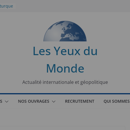
 turque
t
lit
s de la
Les Yeux du
seaux
Monde
tional
Actualité internationale et géopolitique
S
NOS OUVRAGES
RECRUTEMENT
QUI SOMMES