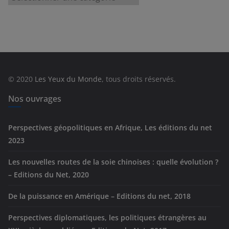
a
t
é
g
o
r
© 2020
Les Yeux du Monde
, tous droits réservés.
i
e
Nos ouvrages
s
Perspectives géopolitiques en Afrique, Les éditions du net
2023
Les nouvelles routes de la soie chinoises : quelle évolution ?
– Editions du Net, 2020
De la puissance en Amérique – Editions du net, 2018
Perspectives diplomatiques, les politiques étrangères au