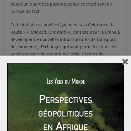
plus d’un quart des pays situés sur ce tracé sont en
Europe de l’Est.
Cette initiative, appelée également « la Ceinture et la
Route » («
One belt. One road
»), consiste pour la Chine à
développer de nouvelles infrastructures de transport,
de commerce, d’échanges qui vont permettre dans les
années à venir de réduire par trois le temps de
transport de marchandises chinoises vers l’Occident.
Ce grand projet permettrait ainsi à Pékin d’éviter des
transports parfois très coûteux et longs par voie
maritime en utilisant ce nouvel axe. C’est précisément
pour cela que la Chine investit massivement dans les
Balkans. Et ce n’est pas un hasard si les autorités
chinoises étaient présentes en août dernier en Croatie
à l’occasion du premier Forum de Dubrovnik. Renommé
« l’initiative des trois mers » et regroupant 12 Etats
d’Europe centrale et orientale
[2]
, cette conférence a