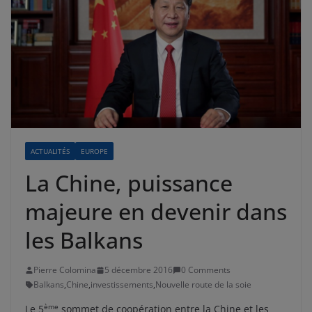
ACTUALITÉS
EUROPE
La Chine, puissance
majeure en devenir dans
les Balkans
Pierre Colomina
5 décembre 2016
0 Comments
Balkans
,
Chine
,
investissements
,
Nouvelle route de la soie
ème
Le 5
sommet de coopération entre la Chine et les