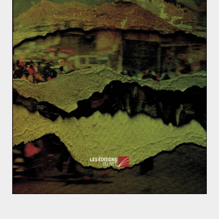
pour objectif de développer une coopération Nord-Sud
par le biais d’infrastructures nouvelles et de projets
communs reliant les espaces entre la Baltique,
l’Adriatique et la mer Noire.
Sur le plan diplomatique, cette expansion est vue par
Pékin comme un outil de rapprochement entre la Chine
et l’Union européenne. En parallèle de ces initiatives
économiques, la présence des Instituts Confucius sur le
continent sont autant d’outils culturels du soft power
chinois en Europe.
La Chine est une puissance en devenir dans la région. S’ils
sont parfois vus comme une porte d’entrée sur le continent
pour Pékin, les Etats de l’Europe de l’est ont néanmoins
trouvé un allié économique de taille, alors même que les
pays occidentaux ont du mal à investir et répondre aux
attentes financières de la région.