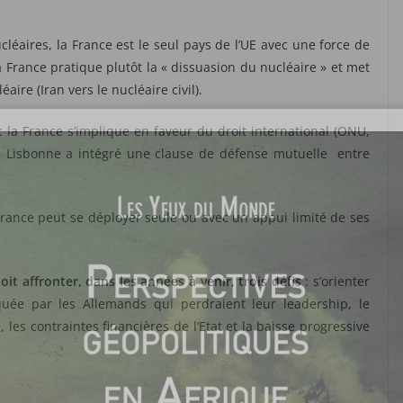
cléaires, la France est le seul pays de l’UE avec une force de
 France pratique plutôt la « dissuasion du nucléaire » et met
aire (Iran vers le nucléaire civil).
: la France s’implique en faveur du droit international (ONU,
e Lisbonne a intégré une clause de défense mutuelle entre
France peut se déployer seule ou avec un appui limité de ses
it affronter, dans les années à venir, trois défis
: s’orienter
uée par les Allemands qui perdraient leur leadership, le
les contraintes financières de l’Etat et la baisse progressive