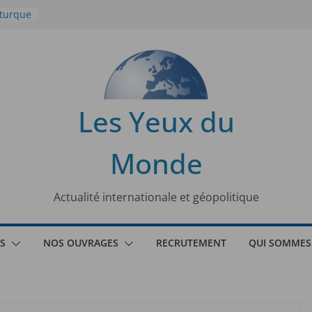
 turque
t
lit
s de la
Les Yeux du
seaux
Monde
tional
Actualité internationale et géopolitique
S
NOS OUVRAGES
RECRUTEMENT
QUI SOMMES