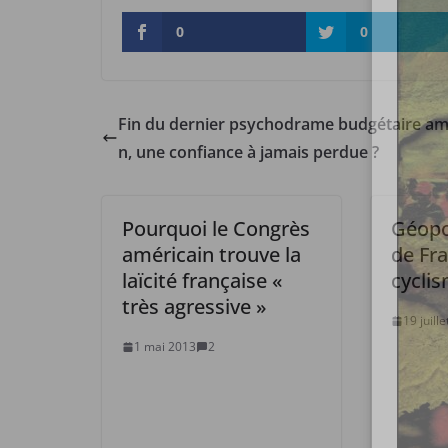
0
0
Fin du dernier psychodrame budgétaire am
n, une confiance à jamais perdue ?
Pourquoi le Congrès
Géopo
américain trouve la
de Fr
laïcité française «
cycli
très agressive »
19 juill
1 mai 2013
2