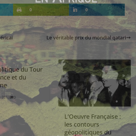
0
0
éricai
Le véritable prix du mondial qatari
litique du Tour
ance et du
sme
et 2013
0
L’Oeuvre Française :
les contours
géopolitiques du