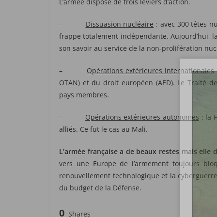
L’armée dispose de trois leviers d’action.
–
Dissuasion nucléaire
: avec 300 têtes nu
frappe totalement indépendante. Aujourd’hui, la
son savoir au service de la non-prolifération nuclé
–
Opérations extérieures internationales
OTAN) et du droit européen (AED). Le Traité d
pays membres.
–
Opérations extérieures autonomes
: la 
alliés. Ce fut le cas au Mali.
L’armée française a de beaux restes mais elle do
vers une Europe de l’armement toujours bloq
renouvellement technologique et la cyberguerre, 
du budget de la Défense.
0
Shares