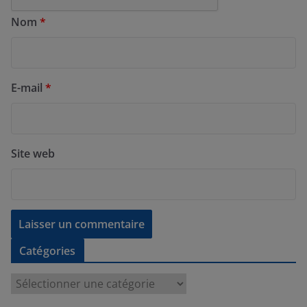
Nom
*
E-mail
*
Site web
Catégories
C
a