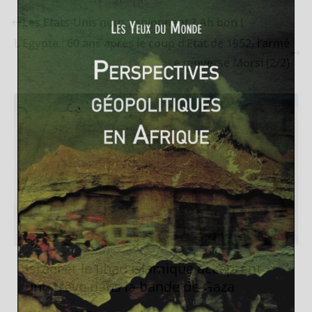
Les Etats-Unis nous espionnent ? Ah bon !
L’Egypte : 60 ans après le coup d’Etat de 1952, l’armé
e renverse Morsi (2/2)
Israël et le Jihad islamique acceptent
une trêve dans la bande de Gaza