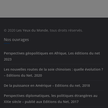
t
é
g
o
r
© 2020
Les Yeux du Monde
, tous droits réservés.
i
e
Nos ouvrages
s
Perspectives géopolitiques en Afrique, Les éditions du net
2023
Les nouvelles routes de la soie chinoises : quelle évolution ?
– Editions du Net, 2020
De la puissance en Amérique – Editions du net, 2018
Perspectives diplomatiques, les politiques étrangères au
XXIe siècle – publié aux Editions du Net, 2017