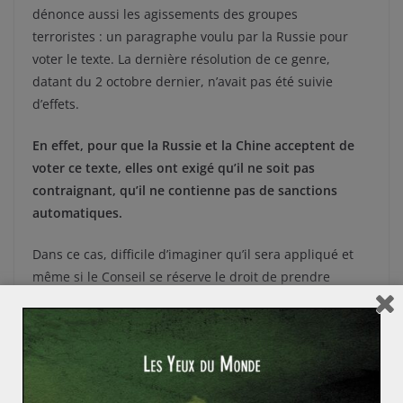
dénonce aussi les agissements des groupes
terroristes : un paragraphe voulu par la Russie pour
voter le texte. La dernière résolution de ce genre,
datant du 2 octobre dernier, n’avait pas été suivie
d’effets.
En effet, pour que la Russie et la Chine acceptent de
voter ce texte, elles ont exigé qu’il ne soit pas
contraignant, qu’il ne contienne pas de sanctions
automatiques.
Dans ce cas, difficile d’imaginer qu’il sera appliqué et
même si le Conseil se réserve le droit de prendre
d’autres mesures ultérieurement, la Russie utiliserait à
coup sûr son droit de véto. En attendant, l’ONU
continue de s’occuper des civils évacués de Homs en
février et des centaines de milliers d’autres qu’elle
tente d’organiser dans les pays voisins.