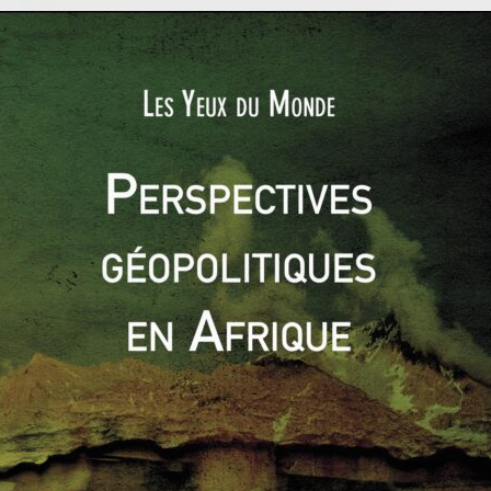
 : médias, Thomas Van Linge ((c) Ouest France)
ad, où l’opposition syrienne a unifié sa position. Un nouveau
ieurs formations soutenues par la Russie, et donc bien plus
 par ailleurs abouti sur le fait que
le départ d’Assad n’était
e qui renforce encore davantage la position russe. Si l’Arabie
compris que ses deux ennemis, Damas et Téhéran étaient en
dans le conflit syrien, elle souhaite une victoire réduite au
r Moscou pour encadrer le rôle de l’Iran dans les futures
n de la coopération des Américains et des Saoudiens pour
que. Pour cela, il lui faudra mener une diplomatie subtile pour
e. La Russie est donc omniprésente en coulisse alors que les
 vont reprendre. Comme le note Jean de Gliniasty, ancien