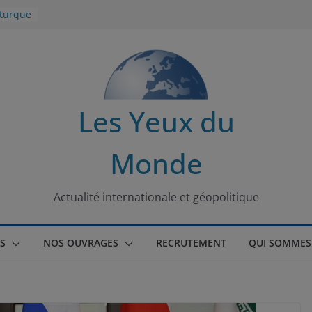
 turque
t
lit
s de la
Les Yeux du
seaux
Monde
tional
Actualité internationale et géopolitique
S
NOS OUVRAGES
RECRUTEMENT
QUI SOMMES