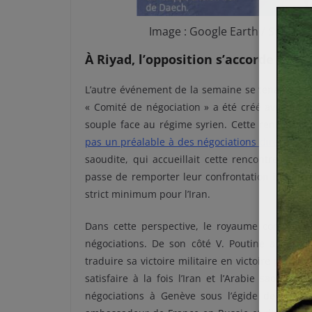
Image : Google Earth / Sources
À Riyad, l’opposition s’accorde
L’autre événement de la semaine se tenait à Riy
« Comité de négociation » a été créé avec plus
souple face au régime syrien. Cette rencontre a
pas un préalable à des négociations directes
. C
saoudite, qui accueillait cette rencontre, a 
passe de remporter leur confrontation indirecte 
strict minimum pour l’Iran.
Dans cette perspective, le royaume compte su
négociations. De son côté V. Poutine a besoi
traduire sa victoire militaire en victoire politi
satisfaire à la fois l’Iran et l’Arabie saoudit
négociations à Genève sous l’égide de l’ONU