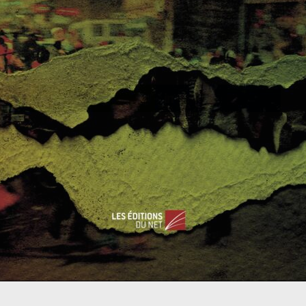
e recherche à l’IRIS : «
Le paradoxe de la situation est que, si
 la Russie, on s’achemine vers une solution qui est celle soutenue
e le 30 juin 2012
. ».
0
0
a Russ
Yémen : une guerre oubliée