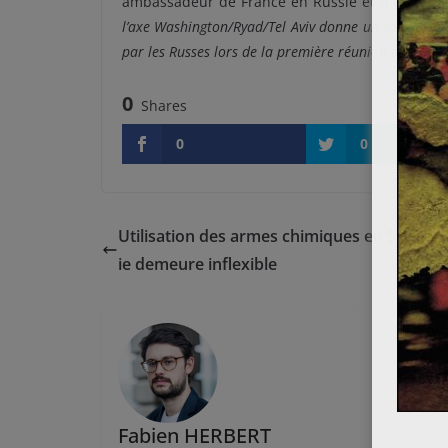
ambassadeur de France en Russie et directeur d
l’axe Washington/Ryad/Tel Aviv donne un satisfecit à
par les Russes lors de la première réunion de Genèv
0
Shares
0
0
Utilisation des armes chimiques en Syrie : l
ie demeure inflexible
Fabien HERBERT