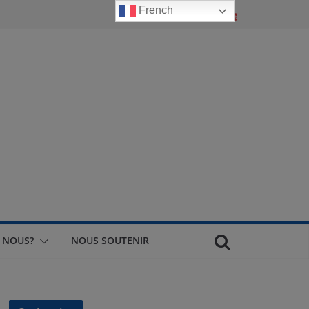
French
 NOUS?
NOUS SOUTENIR