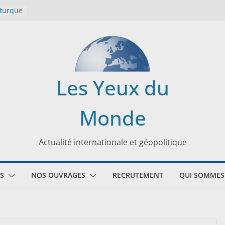
 turque
t
lit
s de la
Les Yeux du
seaux
Monde
tional
Actualité internationale et géopolitique
S
NOS OUVRAGES
RECRUTEMENT
QUI SOMMES