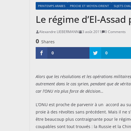
PRINTEMPS ARABES
PROCHE ET MOYEN-ORIENT
SUJETS CHA
Le régime d’El-Assad 
Alexandre LIEBERMANN
3 août 2011
0 Comments
0
Shares
0
0
Alors que les résolutions et les opérations militaires
autrement dans le cas syrien, pendant que de véri
car l’ONU n’a plus force de décision…
L’ONU est proche de parvenir à un accord au su
proie à des révoltes sans précédent. Mais il ne s
être beaucoup plus contraignante pour le régime 
coupables sont tout trouvés : la Russie et la Chin