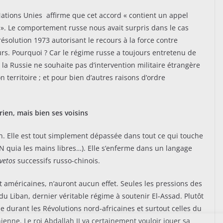
ations Unies affirme que cet accord « contient un appel
 ». Le comportement russe nous avait surpris dans le cas
résolution 1973 autorisant le recours à la force contre
ours. Pourquoi ? Car le régime russe a toujours entretenu de
r la Russie ne souhaite pas d’intervention militaire étrangère
n territoire ; et pour bien d’autres raisons d’ordre
rien, mais bien ses voisins
en. Elle est tout simplement dépassée dans tout ce qui touche
TAN quia les mains libres…). Elle s’enferme dans un langage
vetos
successifs russo-chinois.
 américaines, n’auront aucun effet. Seules les pressions des
 du Liban, dernier véritable régime à soutenir El-Assad. Plutôt
e durant les Révolutions nord-africaines et surtout celles du
enne. Le roi Abdallah II va certainement vouloir jouer sa