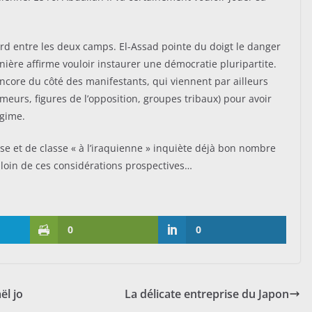
cord entre les deux camps. El-Assad pointe du doigt le danger
rnière affirme vouloir instaurer une démocratie pluripartite.
encore du côté des manifestants, qui viennent par ailleurs
ômeurs, figures de l’opposition, groupes tribaux) pour avoir
égime.
se et de classe « à l’iraquienne » inquiète déjà bon nombre
loin de ces considérations prospectives…
0
0
ël jo
La délicate entreprise du Japon