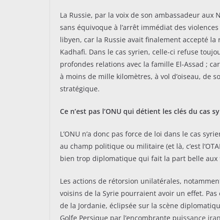
La Russie, par la voix de son ambassadeur aux N
sans équivoque à l’arrêt immédiat des violences
libyen, car la Russie avait finalement accepté la 
Kadhafi. Dans le cas syrien, celle-ci refuse touj
profondes relations avec la famille El-Assad ; ca
à moins de mille kilomètres, à vol d’oiseau, de so
stratégique.
Ce n’est pas l’ONU qui détient les clés du cas sy
L’ONU n’a donc pas force de loi dans le cas syri
au champ politique ou militaire (et là, c’est l’O
bien trop diplomatique qui fait la part belle aux
Les actions de rétorsion unilatérales, notamment
voisins de la Syrie pourraient avoir un effet. Pas
de la Jordanie, éclipsée sur la scène diplomatiqu
Golfe Persique par l’encombrante puissance irani