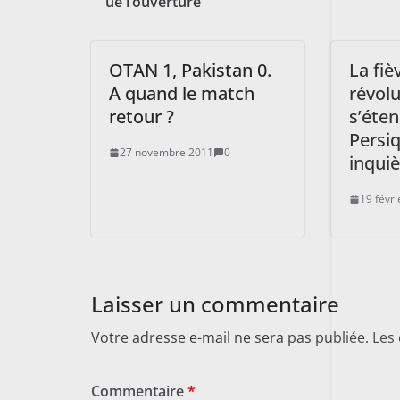
ue l’ouverture
OTAN 1, Pakistan 0.
La fiè
A quand le match
révolu
retour ?
s’éten
Persiq
27 novembre 2011
0
inquiè
19 févr
Laisser un commentaire
Votre adresse e-mail ne sera pas publiée.
Les
Commentaire
*