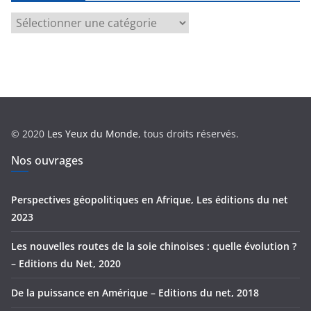
C
a
t
é
g
o
r
© 2020
Les Yeux du Monde
, tous droits réservés.
i
e
Nos ouvrages
s
Perspectives géopolitiques en Afrique, Les éditions du net
2023
Les nouvelles routes de la soie chinoises : quelle évolution ?
– Editions du Net, 2020
De la puissance en Amérique – Editions du net, 2018