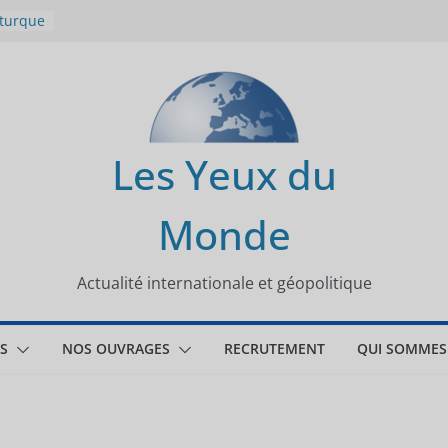
 turque
t
lit
s de la
Les Yeux du
seaux
Monde
tional
Actualité internationale et géopolitique
S
NOS OUVRAGES
RECRUTEMENT
QUI SOMMES