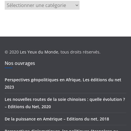
C
a
t
é
g
o
r
© 2020
Les Yeux du Monde
, tous droits réservés.
i
e
Nos ouvrages
s
Perspectives géopolitiques en Afrique, Les éditions du net
2023
Les nouvelles routes de la soie chinoises : quelle évolution ?
– Editions du Net, 2020
De la puissance en Amérique – Editions du net, 2018