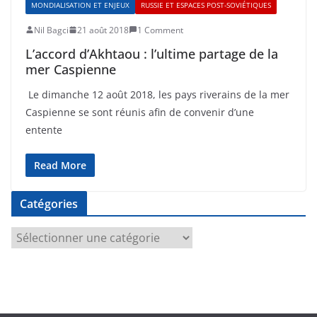
MONDIALISATION ET ENJEUX
RUSSIE ET ESPACES POST-SOVIÉTIQUES
Nil Bagci
21 août 2018
1 Comment
L’accord d’Akhtaou : l’ultime partage de la
mer Caspienne
Le dimanche 12 août 2018, les pays riverains de la mer
Caspienne se sont réunis afin de convenir d’une
entente
Read More
Catégories
C
a
t
é
g