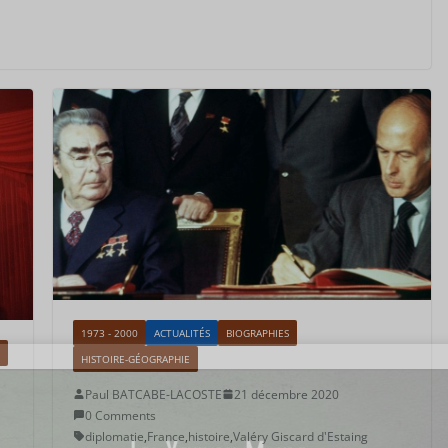
1973 - 2000
ACTUALITÉS
BIOGRAPHIES
HISTOIRE-GÉOGRAPHIE
Paul BATCABE-LACOSTE
21 décembre 2020
0 Comments
diplomatie
,
France
,
histoire
,
Valéry Giscard d'Estaing