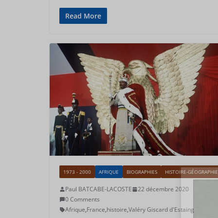
Read More
1973 - 2000
AFRIQUE
BIOGRAPHIES
HISTOIRE-GÉOGRAPHIE
Paul BATCABE-LACOSTE
22 décembre 2020
0 Comments
Afrique
,
France
,
histoire
,
Valéry Giscard d'Estaing