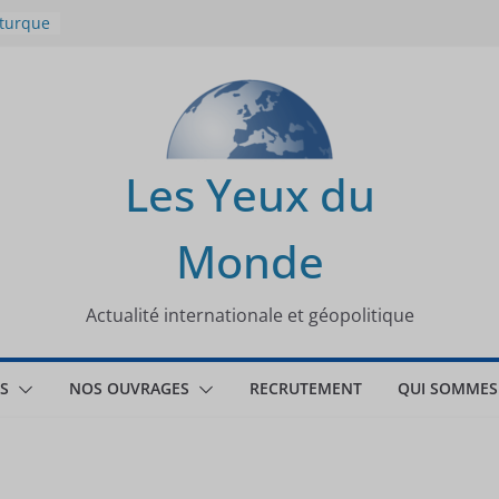
 turque
t
lit
s de la
Les Yeux du
seaux
Monde
tional
Actualité internationale et géopolitique
S
NOS OUVRAGES
RECRUTEMENT
QUI SOMMES