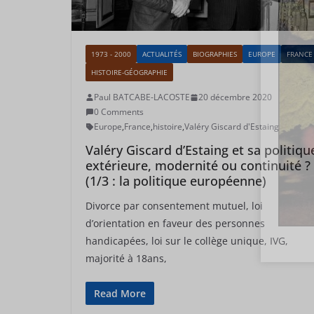
1973 - 2000
ACTUALITÉS
BIOGRAPHIES
EUROPE
FRANCE
HISTOIRE-GÉOGRAPHIE
Paul BATCABE-LACOSTE
20 décembre 2020
0 Comments
Europe
,
France
,
histoire
,
Valéry Giscard d'Estaing
Valéry Giscard d’Estaing et sa politiqu
extérieure, modernité ou continuité ?
(1/3 : la politique européenne)
Divorce par consentement mutuel, loi
d’orientation en faveur des personnes
handicapées, loi sur le collège unique, IVG,
majorité à 18ans,
Read More