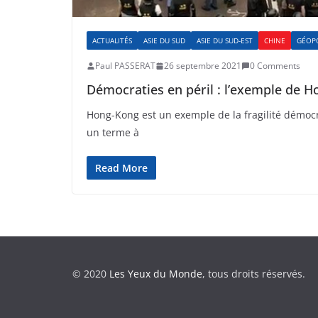
ACTUALITÉS
ASIE DU SUD
ASIE DU SUD-EST
CHINE
GÉOPO
Paul PASSERAT
26 septembre 2021
0 Comments
Démocraties en péril : l’exemple de 
Hong-Kong est un exemple de la fragilité démocra
un terme à
Read More
© 2020
Les Yeux du Monde
, tous droits réservés.