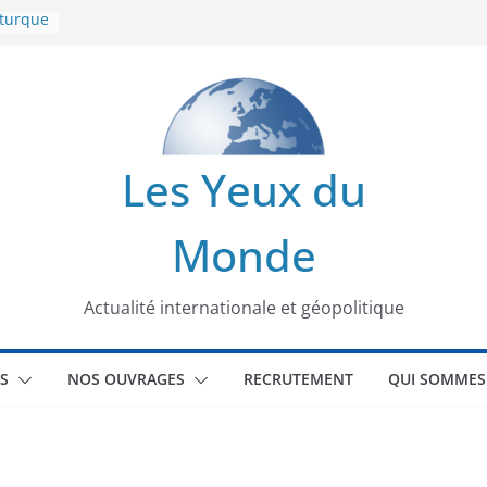
 turque
t
lit
s de la
Les Yeux du
seaux
Monde
tional
Actualité internationale et géopolitique
S
NOS OUVRAGES
RECRUTEMENT
QUI SOMMES