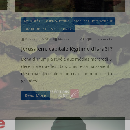
ACTUALITÉS
ISRAËL-PALESTINE
PROCHE ET MOYEN-ORIENT
PROCHE-ORIENT
SUJETS CHAUDS
Raphaëlle MABRU
14 décembre 2017
0 Comments
Jérusalem, capitale légitime d’Israël ?
Donald Trump a révélé aux médias mercredi 6
décembre que les Etats-Unis reconnaissaient
désormais Jérusalem, berceau commun des trois
grandes
Read More