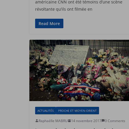
américaine CNN ont été témoins d’une scène
révoltante qu’ils ont filmée en
Read More
ACTUALITÉS
PROCHE ET MOYEN-ORIENT
Raphaëlle MABRU
14 novembre 2017
0 Comments