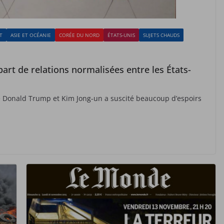
T
ASIE ET OCÉANIE
CORÉE DU NORD
ÉTATS-UNIS
SUJETS CHAUDS
rt de relations normalisées entre les États-
e Donald Trump et Kim Jong-un a suscité beaucoup d’espoirs