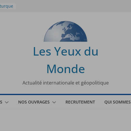
 turque
t
lit
s de la
Les Yeux du
seaux
Monde
tional
Actualité internationale et géopolitique
S
NOS OUVRAGES
RECRUTEMENT
QUI SOMMES