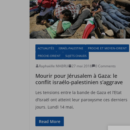
ACTUALITÉS
ISRAËL-PALESTINE
PROCHE ET MOYEN-ORIENT
PROCHE-ORIENT
SUJETS CHAUDS
Raphaëlle MABRU
27 mai 2018
0 Comments
Mourir pour Jérusalem à Gaza: le
conflit israélo-palestinien s’aggrave
Les tensions entre la bande de Gaza et l’Etat
d’Israël ont atteint leur paroxysme ces derniers
jours. Lundi 14 mai,
Read More