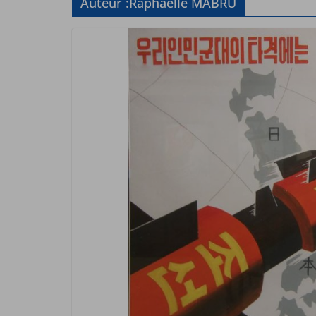
Auteur :
Raphaëlle MABRU