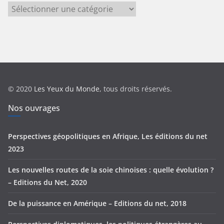
C
a
t
é
g
o
r
© 2020
Les Yeux du Monde
, tous droits réservés.
i
e
Nos ouvrages
s
Perspectives géopolitiques en Afrique, Les éditions du net
2023
Les nouvelles routes de la soie chinoises : quelle évolution ?
– Editions du Net, 2020
De la puissance en Amérique – Editions du net, 2018