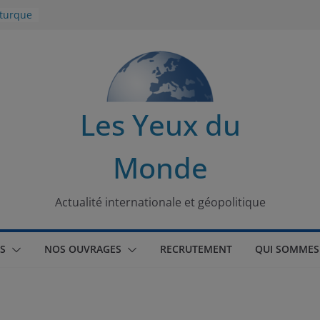
 turque
t
lit
s de la
Les Yeux du
seaux
Monde
tional
Actualité internationale et géopolitique
S
NOS OUVRAGES
RECRUTEMENT
QUI SOMMES