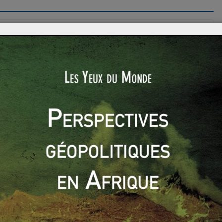
isation
ondialisation est « le processus historique d’extension
EUROPE
SUJETS CHAUDS
Les Yeux du Monde
24 mai 2010
0 Comments
austérité
,
crise
,
Espagne
,
Europe
,
FMI
,
Grèce
,
PIB
Le FMI avertit l’Espagne, l’Europe