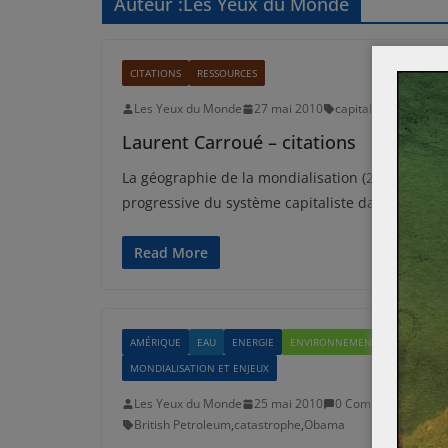
Auteur :
Les Yeux du Monde
CITATIONS
RESSOURCES
Les Yeux du Monde
27 mai 2010
capitalisme
,
mondial
Laurent Carroué – citations
La géographie de la mondialisation (2002) : La m
progressive du système capitaliste dans l’espace
Read More
AMÉRIQUE
EAU
ENERGIE
ENVIRONNEMENT
MONDIALISATION ET ENJEUX
Les Yeux du Monde
25 mai 2010
0 Comments
British Petroleum
,
catastrophe
,
Obama