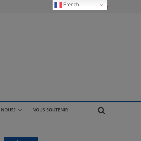
French
 NOUS?
NOUS SOUTENIR