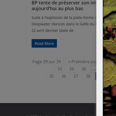
BP tente de préserver son image,
aujourd’hui au plus bas
Suite à l’explosion de la plate-forme off-shore
Deepwater Horizon dans le Golfe du Mexique, le
22 avril dernier (date de
Read More
Page 39 sur 39
« Première page
«
10
20
30
…
35
36
37
38
39