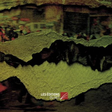
toujours dans l’incertitude
L’Espagne est dans le flou. Avec une baisse de
3,6% de son PIB en 2009, plus de 20% de
chômage,
Read More
…