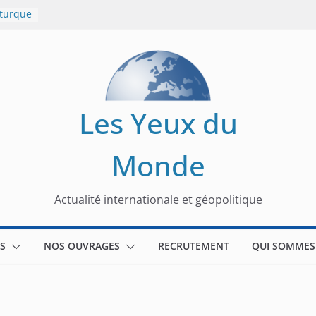
 turque
t
lit
s de la
Les Yeux du
seaux
Monde
tional
Actualité internationale et géopolitique
S
NOS OUVRAGES
RECRUTEMENT
QUI SOMMES