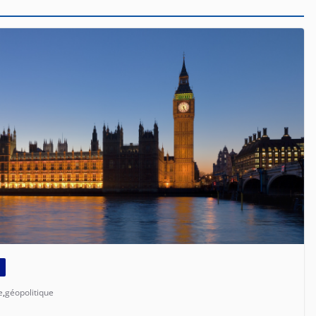
e
,
géopolitique