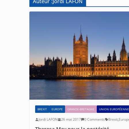
Auteur :
Jordi LAFON
BREXIT
EUROPE
GRANDE-BRETAGNE
UNION EUROPÉENNE
Jordi LAFON
26 mai 2017
0 Comments
Brexit
,
Europ