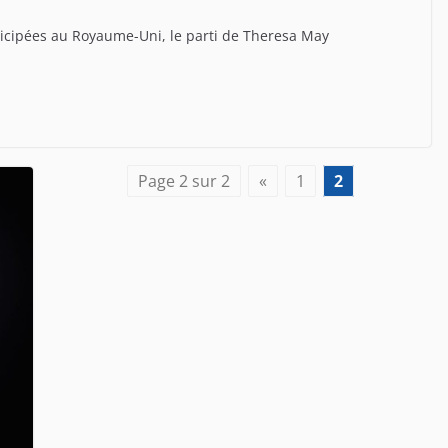
anticipées au Royaume-Uni, le parti de Theresa May
Page 2 sur 2
«
1
2