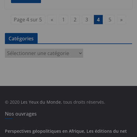
Page 4 sur 5
«
1
2
3
4
5
»
Catégories
C
a
t
é
g
o
r
© 2020
Les Yeux du Monde
, tous droits réservés.
i
e
Nos ouvrages
s
Perspectives géopolitiques en Afrique, Les éditions du net