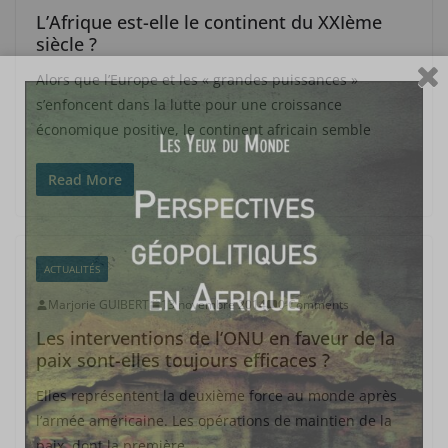
L’Afrique est-elle le continent du XXIème
siècle ?
Alors que l’Europe et les « grandes puissances »
s’enfoncent dans la lutte pour une croissance
économique positive, le continent africain semble
Read More
ACTUALITÉS
Marjorie GUIBERT
13 novembre 2014
0 Comments
Les interventions de l’ONU en faveur de la
paix sont-elles toujours efficaces ?
Elles représentent la deuxième force au monde après
l’armée américaine. Les opérations de maintien de la
paix, dont la première