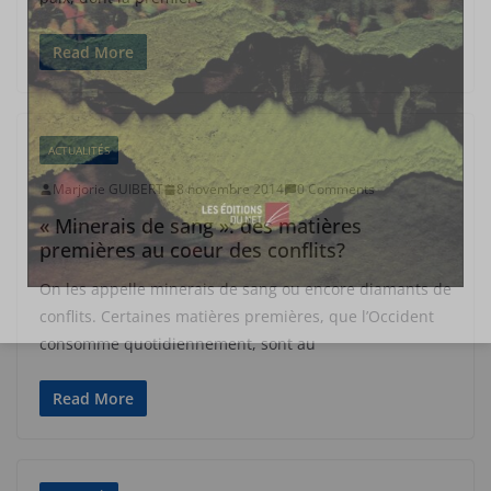
Read More
ACTUALITÉS
Marjorie GUIBERT
8 novembre 2014
0 Comments
« Minerais de sang »: des matières
premières au coeur des conflits?
On les appelle minerais de sang ou encore diamants de
conflits. Certaines matières premières, que l’Occident
consomme quotidiennement, sont au
Read More