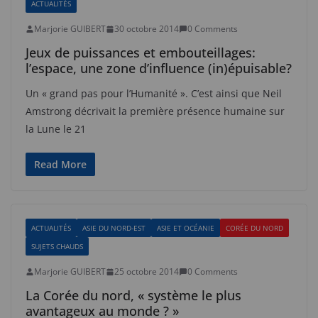
ACTUALITÉS
Marjorie GUIBERT
30 octobre 2014
0 Comments
Jeux de puissances et embouteillages:
l’espace, une zone d’influence (in)épuisable?
Un « grand pas pour l’Humanité ». C’est ainsi que Neil
Amstrong décrivait la première présence humaine sur
la Lune le 21
Read More
ACTUALITÉS
ASIE DU NORD-EST
ASIE ET OCÉANIE
CORÉE DU NORD
SUJETS CHAUDS
Marjorie GUIBERT
25 octobre 2014
0 Comments
La Corée du nord, « système le plus
avantageux au monde ? »