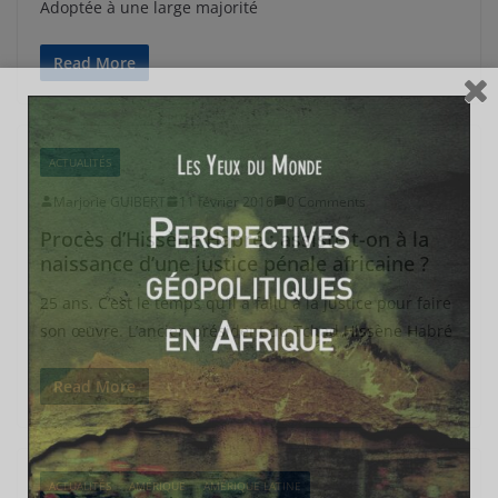
Adoptée à une large majorité
Read More
ACTUALITÉS
Marjorie GUIBERT
11 février 2016
0 Comments
Procès d’Hissène Habré : assiste t-on à la
naissance d’une justice pénale africaine ?
25 ans. C’est le temps qu’il a fallu à la justice pour faire
son œuvre. L’ancien président du Tchad Hissène Habré
Read More
ACTUALITÉS
AMÉRIQUE
AMÉRIQUE LATINE