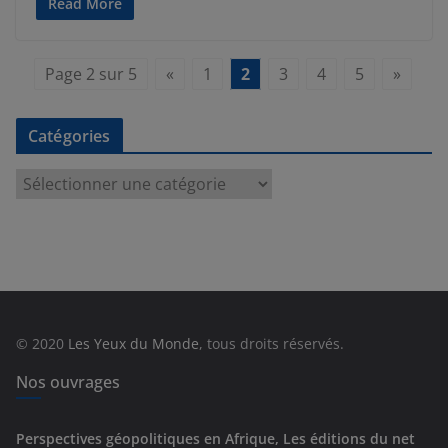
Read More
Page 2 sur 5
«
1
2
3
4
5
»
Catégories
C
a
t
é
g
o
r
© 2020
Les Yeux du Monde
, tous droits réservés.
i
e
Nos ouvrages
s
Perspectives géopolitiques en Afrique, Les éditions du net