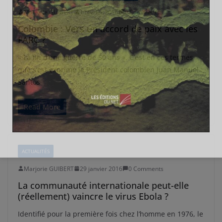
Marjorie GUIBERT
1 février 2016
0 Comments
Colombie : Vers un accord de paix avec les
FARC ?
« La fin d’une guerre de 50 ans ». C’est en ces termes
que s’est exprimé le Président colombien Juan Manuel
Santos
Read More
ACTUALITÉS
Marjorie GUIBERT
29 janvier 2016
0 Comments
La communauté internationale peut-elle
(réellement) vaincre le virus Ebola ?
Identifié pour la première fois chez l’homme en 1976, le