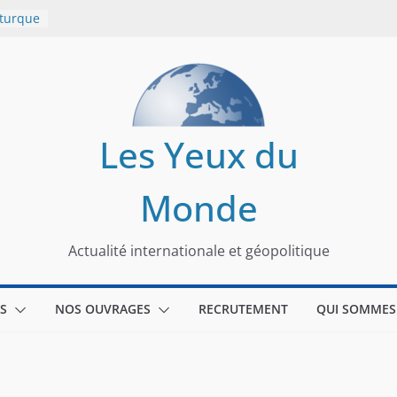
 turque
t
lit
s de la
Les Yeux du
seaux
Monde
tional
Actualité internationale et géopolitique
S
NOS OUVRAGES
RECRUTEMENT
QUI SOMMES