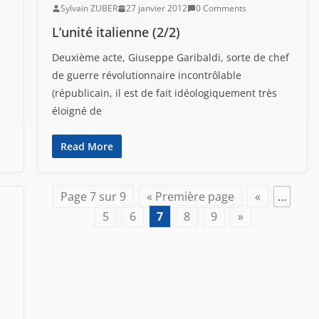
Sylvain ZUBER
27 janvier 2012
0 Comments
L’unité italienne (2/2)
Deuxième acte, Giuseppe Garibaldi, sorte de chef
de guerre révolutionnaire incontrôlable
(républicain, il est de fait idéologiquement très
éloigné de
Read More
Page 7 sur 9
« Première page
«
…
5
6
7
8
9
»