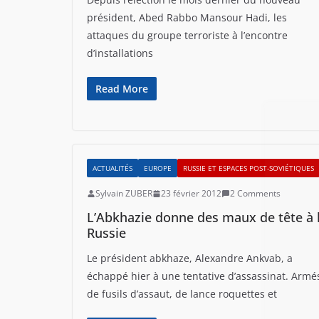
président, Abed Rabbo Mansour Hadi, les
attaques du groupe terroriste à l’encontre
d’installations
Read More
ACTUALITÉS
EUROPE
RUSSIE ET ESPACES POST-SOVIÉTIQUES
Sylvain ZUBER
23 février 2012
2 Comments
L’Abkhazie donne des maux de tête à 
Russie
Le président abkhaze, Alexandre Ankvab, a
échappé hier à une tentative d’assassinat. Armé
de fusils d’assaut, de lance roquettes et