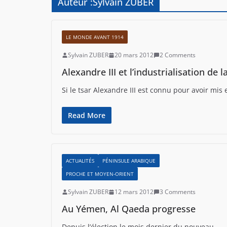
Auteur :
Sylvain ZUBER
LE MONDE AVANT 1914
Sylvain ZUBER
20 mars 2012
2 Comments
Alexandre III et l’industrialisation de l
Si le tsar Alexandre III est connu pour avoir mi
Read More
ACTUALITÉS
PÉNINSULE ARABIQUE
PROCHE ET MOYEN-ORIENT
Sylvain ZUBER
12 mars 2012
3 Comments
Au Yémen, Al Qaeda progresse
Depuis l’élection le mois dernier du nouveau