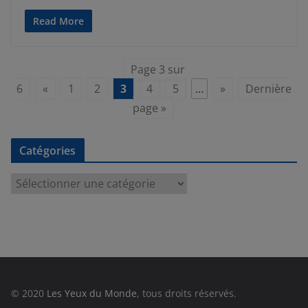
Read More
Page 3 sur
6
«
1
2
3
4
5
…
»
Dernière
page »
Catégories
C
a
t
é
g
o
r
© 2020
Les Yeux du Monde
, tous droits réservés.
i