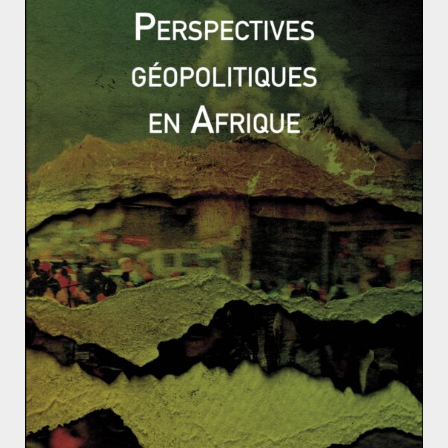
TIERS-MONDE ET ÉMERGENTS
Thomas CIBOULET
19 juillet 2018
0 Comments
Éthiopie-Érythrée : un nouvel ordre régional
en Corne d’Afrique ?
Le 9 juillet, les dirigeants éthiopien et érythréen Abiy
Ahmed et Isaias Afwerki signaient la fin de la guerre
entre
Read More