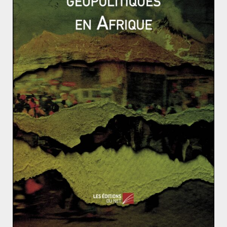
performances de l’économie deviennent supérieures à ses
concurrents, l’inflation est jugulée, la balance commerciale
devient excédentaire. La France pouvait entrer dans l’ère
gaullienne.
La révolution de jasmin n’est pas morte. Vive la révol
ution.
Sixième Sommet des Amériques : rien de nouveau
Le Printemps de Prague
4 juin 2010
1