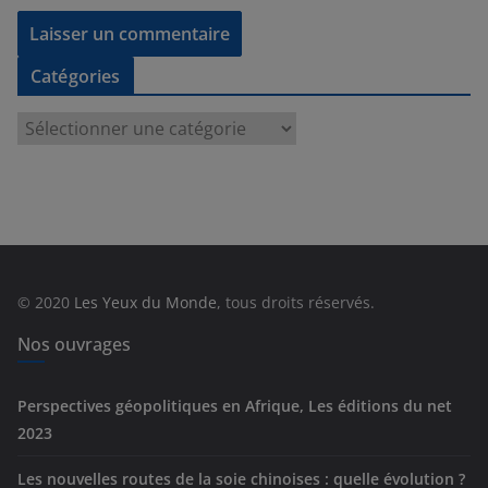
Catégories
C
a
t
é
g
o
r
© 2020
Les Yeux du Monde
, tous droits réservés.
i
e
Nos ouvrages
s
Perspectives géopolitiques en Afrique, Les éditions du net
2023
Les nouvelles routes de la soie chinoises : quelle évolution ?