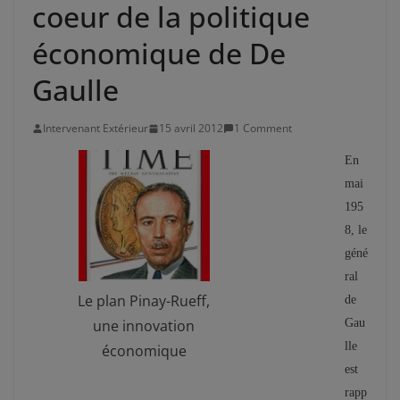
coeur de la politique
économique de De
Gaulle
Intervenant Extérieur
15 avril 2012
1 Comment
En
mai
195
8, le
géné
ral
Le plan Pinay-Rueff,
de
une innovation
Gau
lle
économique
est
rapp