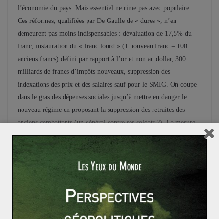
l’économie du pays. Mais essentiel ne rime pas avec populaire.
Ces réformes, qualifiées par De Gaulle de « dures », n’en
demeurent pas moins indispensables : dévaluation de 17,5% du
franc, instauration du « franc lourd » (1 nouveau franc = 100
anciens francs) défini par rapport à l’or et non au dollar, 300
milliards de francs d’impôts nouveaux, suppression des
indexations des prix et des salaires sauf pour le SMIG. On coupe
dans le gras des dépenses sociales jusqu’à mettre en danger le
nouveau régime en proposant la suppression des retraites des
anciens combattants (un général contre ses soldats ?). La mesure
la plus originale est l’ouverture au monde : démantèlement du
contrôle de change, baisse de 10% des tarifs douaniers avec les
pays de la CEE.
Le plan Rueff avait trois objectifs : stabiliser le budget, consolider
la monnaie et préparer l’ouverture commerciale de la France. Ils
ont été atteints. La croissance passe à 5,5% de moyenne, les