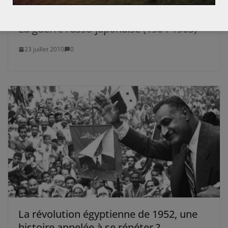
La guerre russo-japonaise (1904-1905)
23 juillet 2010
0
La révolution égyptienne de 1952, une
histoire appelée à se répéter ?