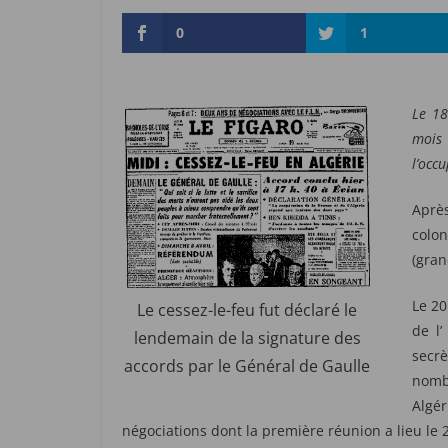
0
1
Le 18
mois 
l’occ
Aprè
colon
(gran
Le 20
Le cessez-le-feu fut déclaré le
de l’
lendemain de la signature des
secr
accords par le Général de Gaulle
nomb
Algé
négociations dont la première réunion a lieu le 2