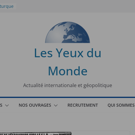
 turque
t
lit
s de la
Les Yeux du
seaux
Monde
tional
Actualité internationale et géopolitique
S
NOS OUVRAGES
RECRUTEMENT
QUI SOMMES