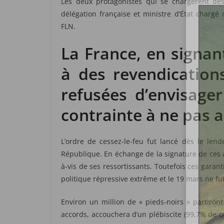
Les deux protagonistes qui se chargèrent des 
délégation française et ministre d’État chargé
FLN.
La France, en signan
à des revendication
refusées d’envisage
contrainte à ne pas a
L’ordre de cessez-le-feu fut lancé dès le len
République. En échange de la signature de ces a
à-vis de ses ressortissants. Toutefois ces garant
politique répressive extrême et le 19 mars ne fut
Environ un million de « pieds-noirs » partiron
accords, accouchera d’un plébiscite (99,7% de 