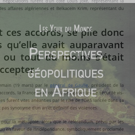
négociations furent d’un côté Louis Joxe, représentant la
 des affaires algériennes et Belkacem Krim, représentant du
t ces accords, se plie donc
s qu’elle avait auparavant
r ou tout du moins s’était
ccepter.
demain (19 mars) par le
général de Gaulle
, président de la
ccords, la France avait obtenu des garanties de sécurité vis-
ies furent vites anéanties par le rôle de l’OAS lancée dans sa
 pas synonyme d’un arrêt définitif des violences.
t pour la métropole, alors que le référendum, prévu par les
oui) en faveur de l’indépendance, symboliquement proclamée