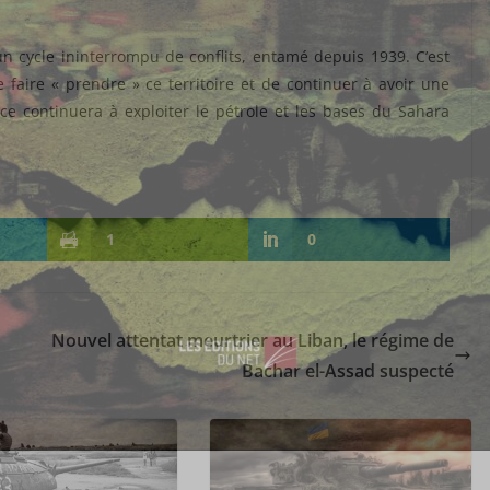
 un cycle ininterrompu de conflits, entamé depuis 1939. C’est
e faire « prendre » ce territoire et de continuer à avoir une
e continuera à exploiter le pétrole et les bases du Sahara
1
0
Nouvel attentat meurtrier au Liban, le régime de
Bachar el-Assad suspecté