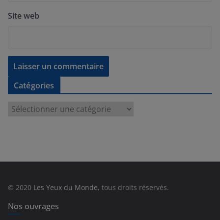
Site web
Catégories
C
a
t
é
g
o
r
© 2020
Les Yeux du Monde
, tous droits réservés.
i
e
Nos ouvrages
s