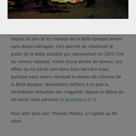
disposent en capital de 6 années de revenus (
cf
graphique 3.2
). Cette augmentation s’explique
notamment par le taux d’épargne des ménages français
en moyenne supérieur à 10% (
cf tableau
) sur la période
1970-2010. Le pays n’a donc jamais été aussi riche
depuis 60 ans et les niveaux de la Belle époque seront
sans doute rattrapés. Ceci permet de relativiser le
poids de la dette actuelle qui représentait en 2010 71%
du revenu national, moins d’une année de revenu. Les
affres du XX siècle sont donc bien derrière nous
puisque nous avons retrouvé le niveau de richesse de
la Belle époque. Néanmoins veillons à ce que la
formidable réduction des inégalités depuis le début du
XX siècle reste pérenne (
cf graphique 8.1
).
Pour aller plus loin: Thomas Piketty,
Le Capital au XXI
siècle