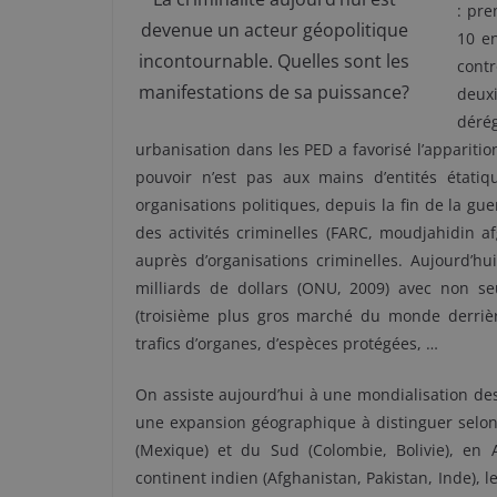
: pre
devenue un acteur géopolitique
10 e
incontournable. Quelles sont les
contr
manifestations de sa puissance?
deux
dérég
urbanisation dans les PED a favorisé l’appariti
pouvoir n’est pas aux mains d’entités étatique
organisations politiques, depuis la fin de la gu
des activités criminelles (FARC, moudjahidin 
auprès d’organisations criminelles. Aujourd’hu
milliards de dollars (ONU, 2009) avec non s
(troisième plus gros marché du monde derrière
trafics d’organes, d’espèces protégées, …
On assiste aujourd’hui à une mondialisation des 
une expansion géographique à distinguer selon 
(Mexique) et du Sud (Colombie, Bolivie), en A
continent indien (Afghanistan, Pakistan, Inde)