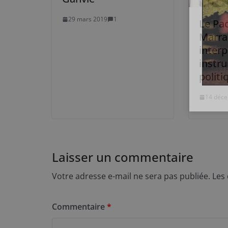
29 mars 2019
1
Le Pa
Marra
interp
instr
politi
14 déc
Laisser un commentaire
Votre adresse e-mail ne sera pas publiée.
Les
Commentaire
*