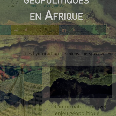
l des YDM sur la
criminalité organisée
0
0
Les hydrocarbures iraniens : perspectives
L’information, nouvel
enjeu géopolitique