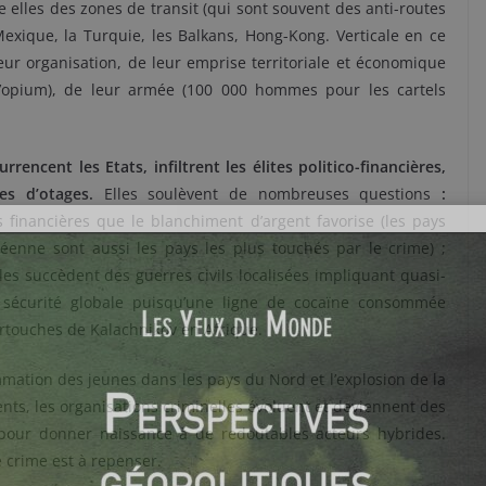
e elles des zones de transit (qui sont souvent des anti-routes
Mexique, la Turquie, les Balkans, Hong-Kong. Verticale en ce
eur organisation, de leur emprise territoriale et économique
opium), de leur armée (100 000 hommes pour les cartels
rencent les Etats, infiltrent les élites politico-financières,
ses d’otages.
Elles soulèvent de nombreuses questions
:
financières que le blanchiment d’argent favorise (les pays
éenne sont aussi les pays les plus touchés par le crime) ;
les succèdent des guerres civils localisées impliquant quasi-
 sécurité globale puisqu’une ligne de cocaïne consommée
cartouches de Kalachnikov en Afrique.
mmation des jeunes dans les pays du Nord et l’explosion de la
s, les organisations criminelles évoluent et deviennent des
e pour donner naissance à de redoutables acteurs hybrides.
e crime est à repenser.