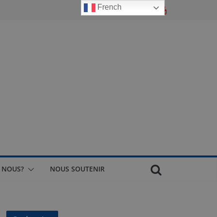
French
 NOUS?
NOUS SOUTENIR