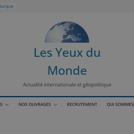
 turque
t
lit
s de la
Les Yeux du
seaux
Monde
tional
Actualité internationale et géopolitique
S
NOS OUVRAGES
RECRUTEMENT
QUI SOMMES