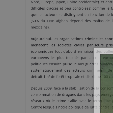
Nord, Europe, Japon, Chine occidentale), et entr
difficiles d’accès et peu contrôlées) comme le 
que les acteurs se distinguent en fonction de l
(60% du PNB afghan dépend des mafias de l’
mexicains).
Aujourd’hui, les organisations criminelles concur
menacent les sociétés civiles par leurs pri
économiques tout d’abord en raison des bulles 
européens les plus touchés par la crise europ
politiques ensuite puisque aux guerres bilatéra
systématiquement des acteurs criminels ; de
détruit 1m² de forêt tropicale et distribue 100 
Depuis 2009, face à la stabilisation de la conso
consommation de drogues dans les pays émergent
réseaux où le crime s’allie avec le terrorism
Contre lesquels notre politique de lutte contre l