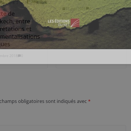
17 mai 2021
0
cte de
kech, entre
rétations et
umentalisations
ques
embre 2018
0
 champs obligatoires sont indiqués avec
*