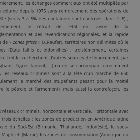
mièrement, les échanges commerciaux ont été multipliés par
n volume depuis 1975 sans renforcement des opérations de
ôle (seuls 3 à 5% des containers sont contrôlés dans l’UE) ;
ièmement, le retrait de l’Etat en raison de la
lementation et des revendications régionales, et la rapide
on de «
zones grises
» (X.Raufer), territoires non délimités où le
s (Etats faillis et bidonvilles) ; troisièmement, certaines
erre froide, recherchent d’autres sources de financement, par
afghans, Tigres tamoul, …) ou en se corrompant directement
i, les réseaux criminels sont à la tête d’un marché de 650
eulement le marché des stupéfiants pesant pour la moitié
 le pétrole et l’armement), mais aussi la contrefaçon, les
réseaux criminels, horizontale et verticale. Horizontale avec
trois échelles : les zones de production en Amérique latine
sie du Sud-Est (Birmanie, Thaïlande, Indonésie), le sous-
, le Maghreb (Maroc), les zones de consommation (Amérique du