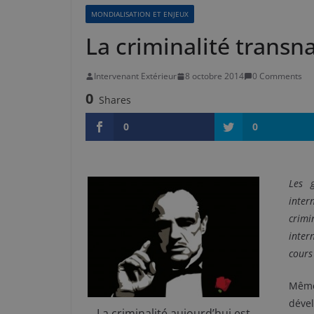
MONDIALISATION ET ENJEUX
La criminalité transn
Intervenant Extérieur
8 octobre 2014
0 Comments
0
Shares
0
0
Les 
inte
crimi
inter
cours
Même
dével
La criminalité aujourd’hui est