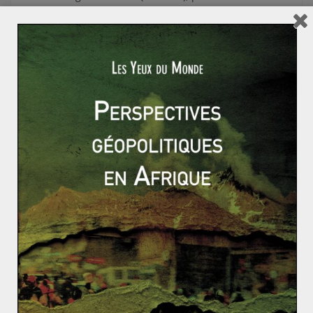
construction d’une vingtaine de nouveaux
aménagements, dont le gigantesque barrage de Rogun,
qui serait alors le plus haut barrage du monde. En
réponse, l’Ouzbékistan et le Kazakhstan en aval, ont
donc annoncé la construction prochaine de plusieurs
projets de barrages et de réservoirs.
Vers une pénurie
d’eau dans la
région
Depuis leur indépendance, aucune stratégie régionale
cohérente de partage n’a été mise en place. Chacun
des pays de la région poursuit séparément sa propre
stratégie de développement, qui repose sur une