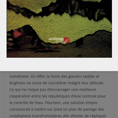
utilisation intensifiée des mêmes ressources en eau,
qui plus est via des infrastructures qui ont périclité car
peu ou pas entretenues depuis la fin de l’ère
soviétique. En effet, on estime que plus de 60% de l’eau
extraite des rivières n’atteint pas les champs auxquels
elle est destinée. Un gaspillage coûteux auquel il faut
ajouter les problèmes de pollution de l’eau, du fait de
l’extraction minière (notamment en uranium) pratiquée
dans les années 70.
Dans les années à venir, la situation ne risque guère de
s’améliorer. En effet, la fonte des glaciers tadjiks et
kirghizes ne cesse de s’accélérer malgré leur altitude.
Ce qui ne risque pas d’encourager une meilleure
coopération entre les républiques d’Asie centrale pour
le contrôle de l’eau. Pourtant, une solution simple
consisterait à mettre sur pied un plan de partage des
installations transfrontalières afin d’éviter de répliquer