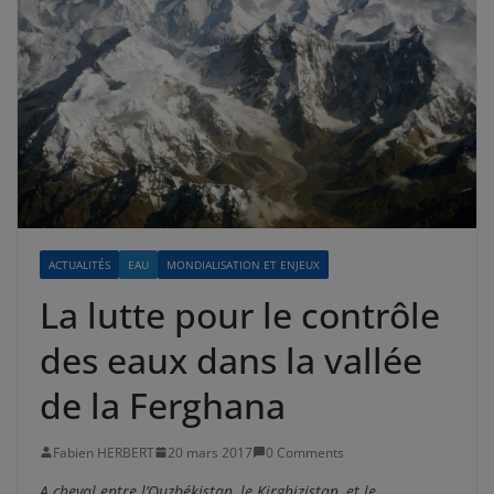
ACTUALITÉS
EAU
MONDIALISATION ET ENJEUX
La lutte pour le contrôle
des eaux dans la vallée
de la Ferghana
Fabien HERBERT
20 mars 2017
0 Comments
A cheval entre l’Ouzbékistan, le Kirghizistan, et le