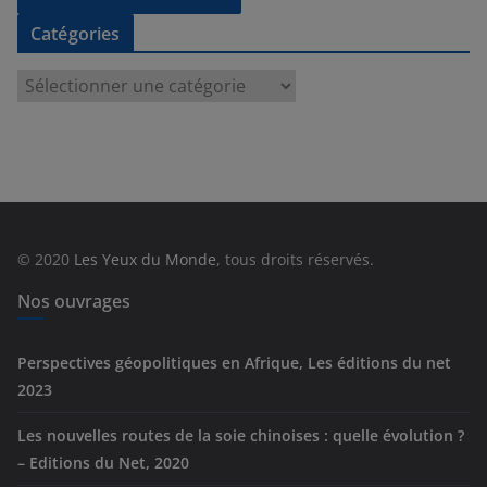
Catégories
C
a
t
é
g
o
r
© 2020
Les Yeux du Monde
, tous droits réservés.
i
e
Nos ouvrages
s
Perspectives géopolitiques en Afrique, Les éditions du net
2023
Les nouvelles routes de la soie chinoises : quelle évolution ?
– Editions du Net, 2020