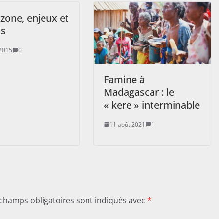
zone, enjeux et
ts
2015
0
Famine à
Madagascar : le
« kere » interminable
11 août 2021
1
 champs obligatoires sont indiqués avec
*