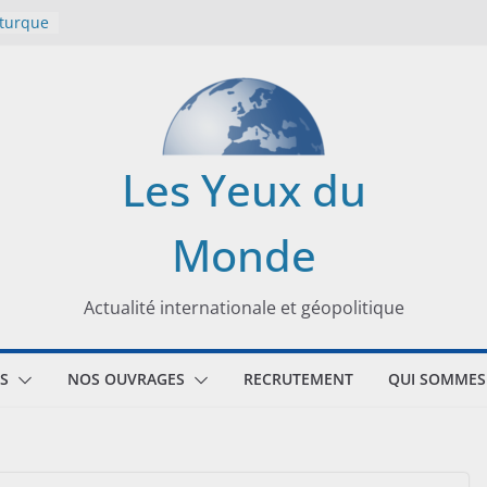
 turque
t
lit
s de la
Les Yeux du
seaux
Monde
tional
Actualité internationale et géopolitique
S
NOS OUVRAGES
RECRUTEMENT
QUI SOMMES