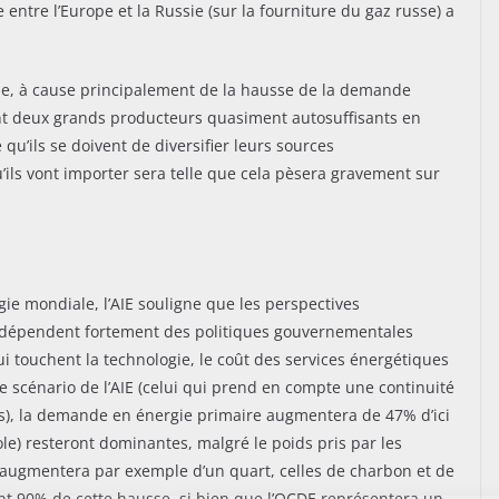
 entre l’Europe et la Russie (sur la fourniture du gaz russe) a
sse, à cause principalement de la hausse de la demande
nt deux grands producteurs quasiment autosuffisants en
qu’ils se doivent de diversifier leurs sources
ils vont importer sera telle que cela pèsera gravement sur
gie mondiale, l’AIE souligne que les perspectives
 dépendent fortement des politiques gouvernementales
i touchent la technologie, le coût des services énergétiques
scénario de l’AIE (celui qui prend en compte une continuité
ts), la demande en énergie primaire augmentera de 47% d’ici
ole) resteront dominantes, malgré le poids pris par les
augmentera par exemple d’un quart, celles de charbon et de
nt 90% de cette hausse, si bien que l’OCDE représentera un