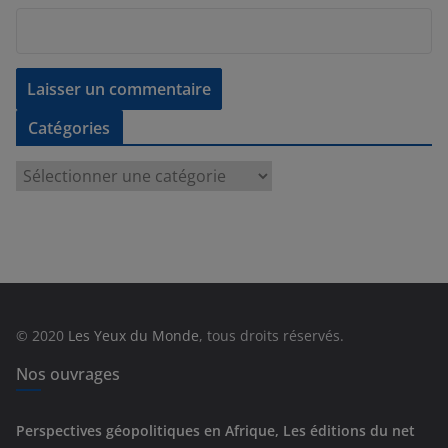
Catégories
C
a
t
é
g
o
r
© 2020
Les Yeux du Monde
, tous droits réservés.
i
e
Nos ouvrages
s
Perspectives géopolitiques en Afrique, Les éditions du net