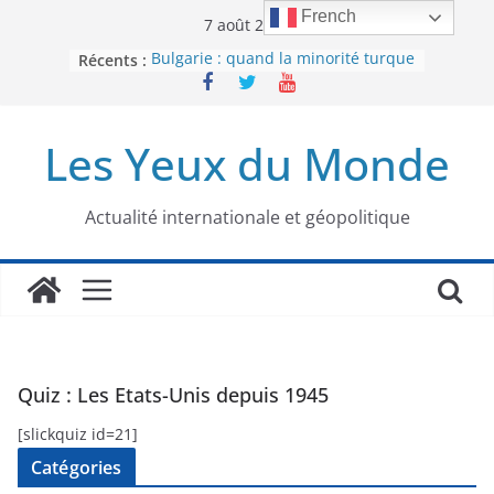
Passer
French
7 août 2026
au
Bulgarie : quand la minorité turque
Récents :
contenu
était contrainte à l’effacement
L’Armée insurrectionnelle
ukrainienne (UPA) : entre conflit
Les Yeux du Monde
mémoriel et lutte pour
l’indépendance
Le conflit oublié : aux racines de la
guerre entre le Pakistan et
Actualité internationale et géopolitique
l’Afghanistan
Majorités numériques et réseaux
sociaux : le tournant international
Le charbon, ou les limites du
modèle énergétique chinois
Quiz : Les Etats-Unis depuis 1945
[slickquiz id=21]
Catégories