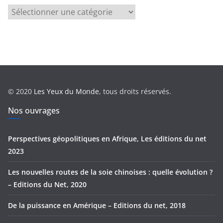
C
a
t
é
g
o
r
© 2020
Les Yeux du Monde
, tous droits réservés.
i
e
Nos ouvrages
s
Perspectives géopolitiques en Afrique, Les éditions du net
2023
Les nouvelles routes de la soie chinoises : quelle évolution ?
– Editions du Net, 2020
De la puissance en Amérique – Editions du net, 2018