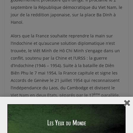
septembre la République démocratique du Viet Nam, le
jour de la reddition japonaise, sur la place Ba Dinh à
Hanoï.
Alors que la France souhaite reprendre la main sur
l’Indochine et qu’aucune solution diplomatique n’est
trouvée, le Viêt Minh de Hô Chi Minh s’engage dans un
conflit, soutenu par la Chine et l’URSS : la guerre
d’Indochine (1946 – 1954). Suite à la bataille de Diên
Biên Phu le 7 mai 1954, la France capitule et signe les
Accords de Genève le 21 juillet 1954 qui reconnaissent
l’indépendance du Laos, du Cambodge et divisent le
ème
Viet Nam en deux Etats, séparés par le 17
parallèle.
Hô Chi Minh n’aura alors de cesse de s’activer en vue
d’une réunification du Viet Nam du Sud nationaliste
avec le Viet Nam du Nord dominé par le Viet Minh
d’obédience communiste : c’est la
guerre du Viet Nam
(1954 –
1975
). A ce titre, il soutient notamment la