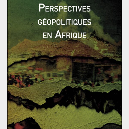
création du Front National de Libération du Sud-Viet
Nam (FNL, ou Viêt Cong).
Hô Chi Minh meurt le 2 septembre 1969 et son corps
repose aujourd’hui dans son mausolée, à Hanoï. La ville
de Saïgon devient Hô Chi Minh Ville en
1975
, à la fin de
la guerre du Viêt Nam suite à la victoire des
communistes du Nord-Viet Nam.
Antonio de Oliveira Salazar – Biographie
Le « Non » de l’Arabie Saoudite : entre ironie et vérit
és aigres-douces
Harry S. Truman-Biographie