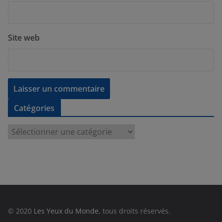
Site web
Catégories
C
a
t
é
g
o
r
© 2020
Les Yeux du Monde
, tous droits réservés.
i