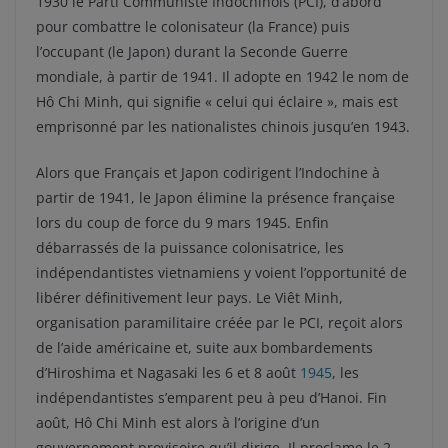
1930 le Parti Communiste Indochinois (PCI), d’abord
pour combattre le colonisateur (la France) puis
l’occupant (le Japon) durant la Seconde Guerre
mondiale, à partir de 1941. Il adopte en 1942 le nom de
Hô Chi Minh, qui signifie « celui qui éclaire », mais est
emprisonné par les nationalistes chinois jusqu’en 1943.
Alors que Français et Japon codirigent l’Indochine à
partir de 1941, le Japon élimine la présence française
lors du coup de force du 9 mars 1945. Enfin
débarrassés de la puissance colonisatrice, les
indépendantistes vietnamiens y voient l’opportunité de
libérer définitivement leur pays. Le Viêt Minh,
organisation paramilitaire créée par le PCI, reçoit alors
de l’aide américaine et, suite aux bombardements
d’Hiroshima et Nagasaki les 6 et 8 août
1945
, les
indépendantistes s’emparent peu à peu d’Hanoi. Fin
août, Hô Chi Minh est alors à l’origine d’un
gouvernement provisoire qu’il dirige. Il proclame le 2