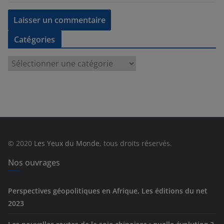
Catégories
C
a
t
é
g
o
r
© 2020
Les Yeux du Monde
, tous droits réservés.
i
e
Nos ouvrages
s
Perspectives géopolitiques en Afrique, Les éditions du net
2023