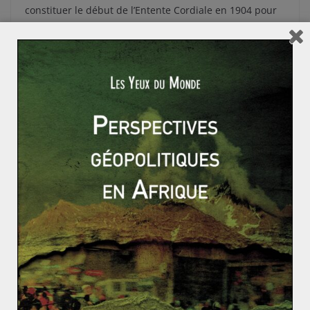
constituer le début de l’Entente Cordiale en 1904 pour
répondre à cette volonté expansionniste.
Finalement, cette politique aboutit exactement à ce que
Bismarck souhaitait éviter
: une alliance prenant
l’Allemagne en étau. La Triple-Entente, alliance de la
Grande Bretagne, de la France et de la Russie s’est
créée pour répondre à cette Weltpolitik qui se
raccroche alors à une Triple-Alliance avec l’Autriche-
Hongrie et l’Italie. Au final, cette Weltpolitik aura
préparé le terrain pour la Première Guerre mondiale et
caractérise parfaitement les ambitions croissantes de
Guillaume II, qui a toujours reproché à Bismarck son
approche pragmatique, sa « Realpolitik ».
Vers une fermeture de la Suisse ?