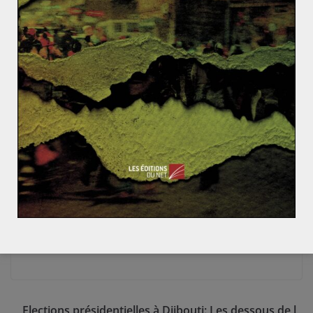
autre, cela passe par la destruction des rentes pour
augmenter la compétition et permettre l’apparition de
nouveaux entrants. Mais pour lutter contre cette
économie de rente, il faut affronter le second problème
qui est la proximité de la grande bourgeoisie
brésilienne avec le pouvoir et la corruption endémique
de la caste politique. La corruption n’est pas propre au
Brésil mais c’est un problème qui représente un frein
considérable au développement du pays et la mise en
place efficace d’une politique quelle qu’elle soit. La
crise qui fragilise Dilma Rousseff ne lui coutera pas
forcément son siège mais bloque le pouvoir et
l’empêche de faire entrer le pays dans le concert des
nations développées.
Elections présidentielles à Djibouti: Les dessous de l