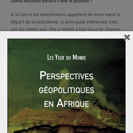
Dilma Rousseff perdra-t-elle le pouvoir ?
Si la rue et les investisseurs appellent de leurs vœux le
départ de la présidente, la principale intéressée n’est
pas du même avis. Elle a répété à tout bout de champs
ces dernières semaines que jamais elle ne
démissionnerait. Si cette option semble hors de
question, la procédure de destitution paraît également
bancale. La perte du PMDB affaiblit la position de Dilma
Rousseff mais Michel Temer ne représente pas un
concurrent très sérieux dans l’immédiat. De plus la
procédure de destitution est une procédure longue et
compliquée et il est difficile d’imagine le congrès
destituer Dilma Rousseff alors que celle-ci s’apprête à
inaugurer les JO d’été 2016.
Le scandale en cours au Brésil dévoile plusieurs
problèmes sur lesquels il faut s’arrêter. Le pays doit
moderniser son économie. D’une manière ou d’une