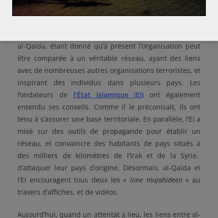
« loups solitaires ».
La vision de al-Suri a certainement eu une influence sur
al-Qaïda, étant donné qu’à présent l’organisation peut
être comparée à un véritable réseau, ayant des liens
avec de nombreuses autres organisations terroristes, et
inspirant des individus dans plusieurs pays. Les
fondateurs de
l’État islamique (EI)
ont également
entendu ses conseils. Comme il le préconisait, ils ont
tenu à s’assurer une base territoriale. En parallèle, l’EI a
misé sur des outils de propagande pour établir un
réseau, et convaincre des habitants de pays situés à
des milliers de kilomètres de l’Irak et de la Syrie,
d’attaquer leur pays d’origine. Désormais, al-Qaïda et
l’EI encouragent tous deux les «
lone mujahideen
» au
travers d’affiches, et de vidéos.
Aujourd’hui, quand un attentat a lieu, les liens entre al-