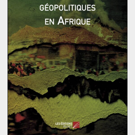
Affiche diffusée par al-
Qaïda sur Telegram –
application de
messagerie instantanée
– encourageant les