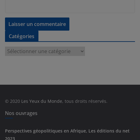
Catégories
C
a
t
é
g
o
r
© 2020
Les Yeux du Monde
, tous droits réservés.
i
e
Nos ouvrages
s
Perspectives géopolitiques en Afrique, Les éditions du net
2023