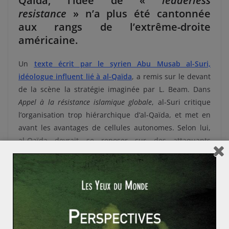
Qaïda, l’idée de «
leaderless
resistance
» n’a plus été cantonnée
aux rangs de l’extrême-droite
américaine.
Un
texte écrit par le syrien Abu Musab al-Suri,
idéologue influent lié à al-Qaïda
, a remis sur le devant
de la scène la stratégie imaginée par L. Beam. Dans
Appel à la résistance islamique globale
, al-Suri critique
l’organisation trop hiérarchique d’al-Qaïda, et met en
avant les avantages de cellules autonomes. Selon lui,
al-Qaïda devrait se reposer sur des attaquants
individuels, inspirés par des textes publiés en ligne.
Grâce à une telle structure, les attaquants pourraient
viser des cibles dans le monde entier. Cependant, une
base restait nécessaire à ses yeux. On ignore si al-Suri
a lu L. Beam, mais les similarités entre les deux travaux
sont marquantes.