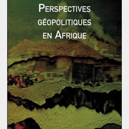
victoire rapide : suite aux purges massives qui ont
largement touché l’armée, d’anciens éléments ont été
remplacés par des nouveaux avec peu d’expérience.
Les YPG en revanche ont une bonne expérience de la
lutte en guérilla, mais également dans l’administration
du terrain, contrôlant une donnée importante : l’appui
de la population. L’intervention turque est très
impopulaire auprès des Kurdes d’Afrin. Pour y
remédier, Erdogan a prévu de « ré-arabiser » la ville
avec l’aide des réfugiés installés en Turquie. À l’inverse,
les principaux partis politiques turcs, excepté le HDP
pro-kurde, sont solidaires de l’intervention turque, qui
a pour l’instant un écho plutôt favorable. Les voix
opposées à la guerre ont déjà été arrêtées et les
institutions religieuses sont mises à contribution,
permettant un contrôle efficace sur la population
turque.