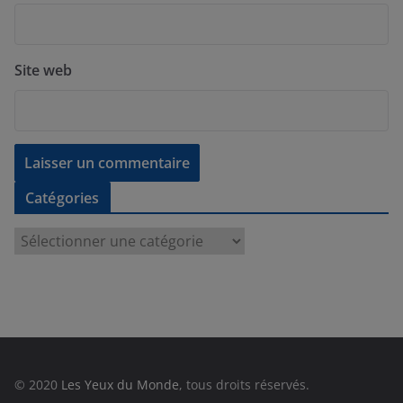
Site web
Catégories
C
a
t
é
g
o
r
© 2020
Les Yeux du Monde
, tous droits réservés.
i