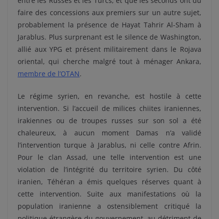
entre les Russes et les Turcs, et que les seconds ont dû
faire des concessions aux premiers sur un autre sujet,
probablement la présence de Hayat Tahrir Al-Sham à
Jarablus. Plus surprenant est le silence de Washington,
allié aux YPG et présent militairement dans le Rojava
oriental, qui cherche malgré tout à ménager Ankara,
membre de l’OTAN
.
Le régime syrien, en revanche, est hostile à cette
intervention. Si l’accueil de milices chiites iraniennes,
irakiennes ou de troupes russes sur son sol a été
chaleureux, à aucun moment Damas n’a validé
l’intervention turque à Jarablus, ni celle contre Afrin.
Pour le clan Assad, une telle intervention est une
violation de l’intégrité du territoire syrien. Du côté
iranien, Téhéran a émis quelques réserves quant à
cette intervention. Suite aux manifestations où la
population iranienne a ostensiblement critiqué la
politique étrangère du gouvernement, au détriment de