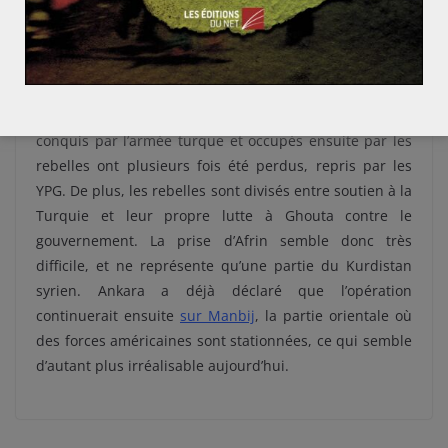
Pour légitimer cette intervention, le soutien des
rebelles syriens est essentiel à la Turquie. Mais d’après
plusieurs sources, comme le
Syrian Observatory for
Human Rights
, organe neutre qui suit de près les
évolutions sur le terrain, ou encore CNN, les villages
conquis par l’armée turque et occupés ensuite par les
rebelles ont plusieurs fois été perdus, repris par les
YPG. De plus, les rebelles sont divisés entre soutien à la
Turquie et leur propre lutte à Ghouta contre le
gouvernement. La prise d’Afrin semble donc très
difficile, et ne représente qu’une partie du Kurdistan
syrien. Ankara a déjà déclaré que l’opération
continuerait ensuite
sur Manbij
, la partie orientale où
des forces américaines sont stationnées, ce qui semble
d’autant plus irréalisable aujourd’hui.