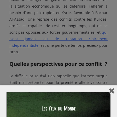
la situation économique qui se détériore, Téhéran a
besoin d’une paix rapide en Syrie, favorable à Bachar
Al-Assad. Une reprise des conflits contre les Kurdes,
armés et capables de résister longtemps, qui ne se
sont pas opposés aux forces gouvernementales, et
qui
n’ont jamais eu de tentation clairement
indépendantiste
, est une perte de temps précieux pour
l’Iran.
Quelles perspectives pour ce conflit ?
La difficile prise d’Al Bab rappelle que l’armée turque
était mal préparée pour la première offensive contre
l’État islamique. Erdogan avait justifié les difficultés par
un soutien international au terrorisme contre la
Turquie. Entre temps, Ankara a continué à acheter du
matériel militaire, notamment à la Russie et
à la France
.
Ce matériel ne sera peut être pas suffisant pour une