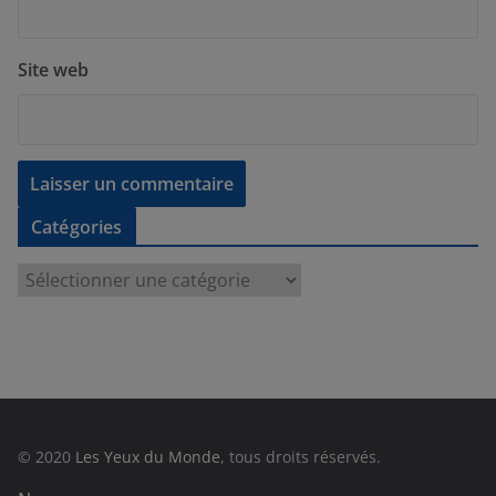
Site web
Catégories
C
a
t
é
g
o
r
© 2020
Les Yeux du Monde
, tous droits réservés.
i