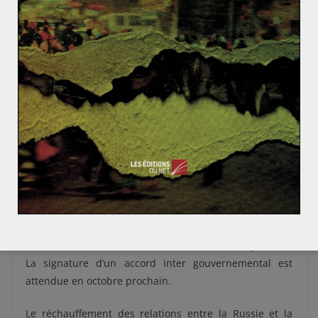
prévoit la construction de deux gazoducs d’une
capacité de 15,75 milliards de m3 de gaz par an
chacun, dont le premier si l’on croit les déclarations du
ministre russe de l’Energie Alexandre Novak, devrait
être mis en exploitation vers 2019. Le projet avance
rapidement. En marge de la rencontre de Saint-
Pétersbourg le 9 août dernier, la Russie et la Turquie
ont élaboré une « feuille de route », et se sont mis
d’accord sur la création d’un groupe de travail chargé
de la réalisation de ce projet. Suite à la rencontre du 12
septembre dernier entre le CEO de Gazprom Alexei
Miller et le ministre turc de l’énergie Berat Albairak,
Gazprom a annoncé avoir reçu toutes les autorisations
pour la construction de la partie maritime du gazoduc.
La signature d’un accord inter gouvernemental est
attendue en octobre prochain.
Le réchauffement des relations entre la Russie et la