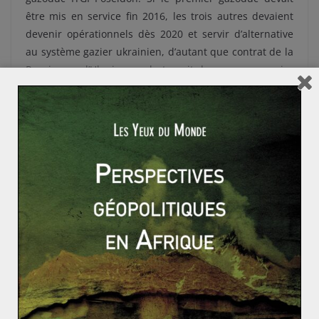
être mis en service fin 2016, les trois autres devaient
devenir opérationnels dès 2020 et servir d’alternative
au système gazier ukrainien, d’autant que contrat de la
Russie avec l’Ukraine sur le transit du gaz russe expire
fin 2019. Ce gazoduc débouchera à Baumgarten en
Autriche, ce qui permettra à Gazprom d’éviter de
changer les points de livraison de son gaz stipulés dans
les contrats de long terme.
Cependant, depuis le « divorce » russo-turc, la situation
a beaucoup changé. Les paramètres techniques du
gazoduc ont été revus, principalement en raison de la
réduction des capacités russes à financer un projet
d’une telle ampleur corrélativement à la diminution des
recettes de Gazprom d’une part suite à la chute des
cours du pétrole et, donc des prix du gaz naturel, et
d’autre part sous l’effet des sanctions économiques
imposées par les Occidentaux. Aujourd’hui, le projet