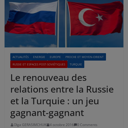
ACTUALITÉS
ENERGIE
EUROPE
PROCHE ET MOYEN-ORIENT
RUSSIE ET ESPACES POST-SOVIÉTIQUES
TURQUIE
Le renouveau des
relations entre la Russie
et la Turquie : un jeu
gagnant-gagnant
Olga GERASIMCHUK
4 octobre 2016
0 Comments