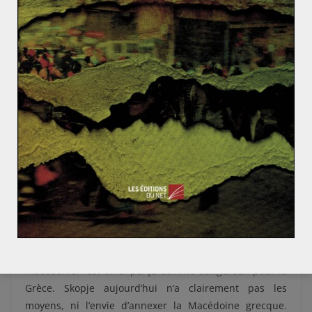
donc une région importante dans l’identité de
nombreuses communautés.
Avec les guerres balkaniques, la Serbie, la Bulgarie et la
Grèce se partagent la Macédoine, mais une identité
régionale persiste et se développe, en particulier chez
les Slaves. Dès la fin des années 40, la Grèce connait
une insurrection communiste, qui recrute
particulièrement en Macédoine grecque. La région
connait de fortes populations slaves que le
gouvernement tente d’helléniser de force. Ils
bénéficient du soutien de
Tito, dirigeant yougoslave
,
qui espère réunifier une grande Macédoine au sein de
son Etat, et pourquoi pas, intégrer la Bulgarie dans une
fédération balkanique. L’identité même d’un peuple
macédonien est ainsi perçu comme dangereux pour la
Grèce. Skopje aujourd’hui n’a clairement pas les
moyens, ni l’envie d’annexer la Macédoine grecque.