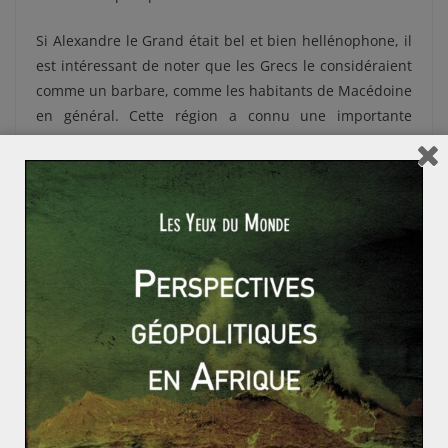
Si Alexandre le Grand était bel et bien hellénophone, il
est intéressant de noter que les Grecs le considéraient
comme un barbare, comme les habitants de Macédoine
en général. Cette région a connu une importante
migration slave, et Théssalonique, ville byzantine, reste
un référent pour les Slaves en général car c’est la ville
de Cyrille et Méthode, les créateurs d’un premier
alphabet dit cyrillique. D’autres symboles comme le
Tsar Samoil, qui établit sa capitale en Macédoine, font
de la région une zone importante dans la culture slave
du sud. Sous les Ottomans, les Musulmans seront
nombreux, en particulier dans les villes comme Uskub
(Skopje) ou Monastir (Bitola). C’est dans cette dernière
ville que se déroule la série turque Elveda Rumeli
(Adieu Roumélie), nostalgique de l’Empire ottoman.
Thessalonique/Selanik, la Solun slave, a été quant à elle
une ville à ultra-majorité juive. La Macédoine reste