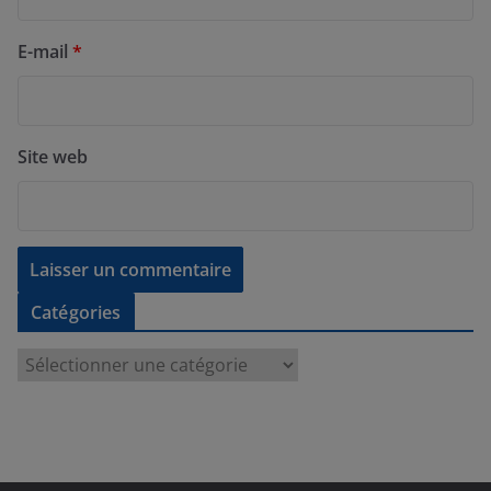
E-mail
*
Site web
Catégories
C
a
t
é
g