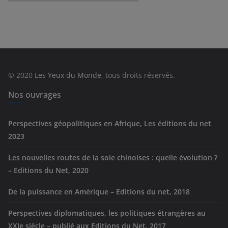
a
t
é
g
o
r
© 2020
Les Yeux du Monde
, tous droits réservés.
i
e
Nos ouvrages
s
Perspectives géopolitiques en Afrique, Les éditions du net
2023
Les nouvelles routes de la soie chinoises : quelle évolution ?
– Editions du Net, 2020
De la puissance en Amérique – Editions du net, 2018
Perspectives diplomatiques, les politiques étrangères au
XXIe siècle – publié aux Editions du Net, 2017