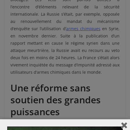
l’encontre
d’éléments relevant de la sécurité
internationale. La
Russie s’était, par exemple, opposée
au renouvellement du mandat du mécanisme
d’enquête sur l’utilisation d’
armes chimiques
en Syrie,
en novembre dernier. Suite à la publication d’un
rapport mettant en cause le régime syrien dans une
attaque meurtrière, la Russie avait eu recours au veto
deux fois en moins de 24 heures. La France s’était alors
vivement inquiétée du message d’impunité adressé aux
utilisateurs d’armes chimiques dans le monde.
Une réforme sans
soutien des grandes
puissances
Le 6 février dernier, les États-membres du Conseil de