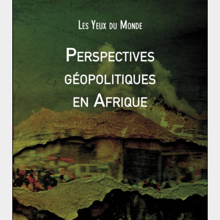
sécurité se sont réunis pour une séance dédiée aux
«
Méthodes de travail du Conseil de sécurité
». Alors que
l’année 2017 a été marquée par un nombre record de
veto, et ce depuis 30 ans,
cette session exceptionnelle a
mis en évidence les nombreuses réticences à la mise
en place d’une réforme. Aucune mention du veto dans
le discours du représentant chinois, ni dans celui de la
représentante adjointe américaine, tandis que
l’ambassadeur russe a considéré que le veto ne faisait
pas partie des «
méthodes du travail du Conseil de
sécurité
». Le silence des grandes puissances ne permet
pas d’envisager des engagements prochains vers une
réforme du Conseil de sécurité.
Au sein de l’ONU,
pourtant, près de cent États soutiennent l’initiative
franco-mexicaine.
(1) Discours de Dominique de Villepin le 14 février 2003
au Conseil de sécurité de l’ONU.