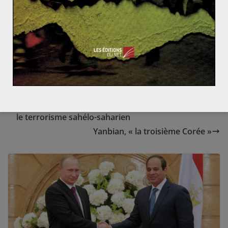
(2) Chine, États-Unis, France, Russie, Royaume-Uni.
(3) Discours du Représentant permanent du Koweït à
l’ONU, M. Alotaibi, le 6 février au Conseil de sécurité.
Dissonances franco-algériennes dans la lutte contre
le terrorisme sahélo-saharien
Yanbian, « la troisième Corée »