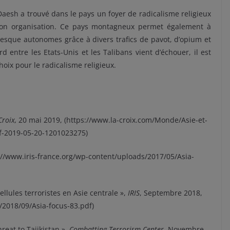
aesh a trouvé dans le pays un foyer de radicalisme religieux
r son organisation. Ce pays montagneux permet également à
presque autonomes grâce à divers trafics de pavot, d’opium et
d entre les Etats-Unis et les Talibans vient d’échouer, il est
hoix pour le radicalisme religieux.
Croix,
20 mai 2019, (https://www.la-croix.com/Monde/Asie-et-
if-2019-05-20-1201023275)
s://www.iris-france.org/wp-content/uploads/2017/05/Asia-
ellules terroristes en Asie centrale »,
IRIS
, Septembre 2018,
/2018/09/Asia-focus-83.pdf)
reat to Tajikistan »,
Combatting Terrorism Center
, Novembre