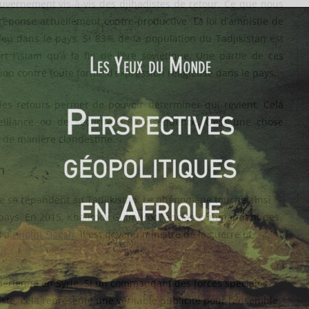
gouvernement vis-à-vis des djihadistes de retour. Ce que nous
réponse actuellement contre-productive. La loi d’amnistie de
 feu dans le pays. Si 83% de la population du Tadjikistan est
 l’islam qu’à la fin de l’ère soviétique. Une partie de ces
ion contre toute forme d’expression religieuse dans le pays.
r les retours permet de pouvoir déterminer qui revient. Cela
eillance ou de sécurité en conséquence. C’est une chose
 de manière clandestine.
n
sme se répandent au Tadjikistan. Le phénomène touche ainsi
u pays. En 2015, Khalimov Gulmurod, ancien commandant des
k a
rejoint Daesh
. Il est devenu ministre de la guerre de
e aérienne en Syrie. Si un commandant des forces spéciales
iste, cela représente une véritable publicité pour l’ensemble