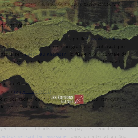
érience militaire de Khalimov Gulmurod a également servi à
ites djihadistes.
e dormante
 et crainte en Asie centrale. Il s’appelle
Sayvaly Sahfiev
, né
 est actuellement à la tête d’un groupe de centrasiatiques
attants sert
Daesh au Khorasan
, la filiale d’Asie centrale de
dans une école coranique pakistanaise de 2014 à 2015 avant de
ique au Khorasan, ce centre de décision islamique prouve
upe. Un
rapport de l’ONU
souligne l’inquiétude des autorités
ement des tadjiks en Afghanistan avant de les renvoyer au
des cellules dormantes. La Russie est en effet une cible car
yer cette fièvre djihadiste dans les pays ces deux dernières
identaux se sont fait assassiner
dans un attentat au Sud