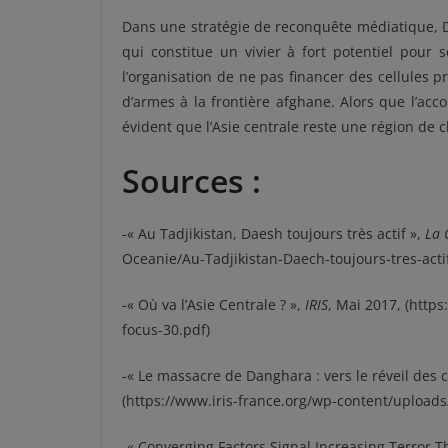
Dans une stratégie de reconquête médiatique, D
qui constitue un vivier à fort potentiel pou
l’organisation de ne pas financer des cellules 
d’armes à la frontière afghane. Alors que l’accor
évident que l’Asie centrale reste une région de c
Sources :
-« Au Tadjikistan, Daesh toujours très actif »,
La 
Oceanie/Au-Tadjikistan-Daech-toujours-tres-act
-« Où va l’Asie Centrale ? »,
IRIS
, Mai 2017, (http
focus-30.pdf)
-« Le massacre de Danghara : vers le réveil des c
(https://www.iris-france.org/wp-content/uploads
-« Converging Factors Signal Increasing Terror Th