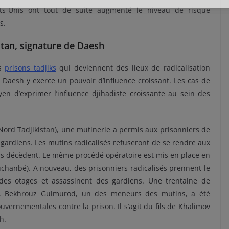
tats-Unis ont tout de suite augmenté le niveau de risque
s.
stan, signature de Daesh
es
prisons tadjiks
qui deviennent des lieux de radicalisation
. Daesh y exerce un pouvoir d’influence croissant. Les cas de
n d’exprimer l’influence djihadiste croissante au sein des
ord Tadjikistan), une mutinerie a permis aux prisonniers de
 gardiens. Les mutins radicalisés refuseront de se rendre aux
rs décèdent. Le même procédé opératoire est mis en place en
chanbé). A nouveau, des prisonniers radicalisés prennent le
 des otages et assassinent des gardiens. Une trentaine de
ns. Bekhrouz Gulmurod, un des meneurs des mutins, a été
ouvernementales contre la prison. Il s’agit du fils de Khalimov
h.