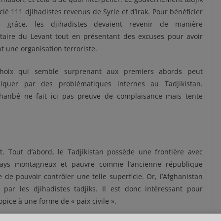
cié 111 djihadistes revenus de Syrie et d’Irak. Pour bénéficier
e grâce, les djihadistes devaient revenir de manière
ntaire du Levant tout en présentant des excuses pour avoir
nt une organisation terroriste.
hoix qui semble surprenant aux premiers abords peut
pliquer par des problématiques internes au Tadjikistan.
hanbé ne fait ici pas preuve de complaisance mais tente
. Tout d’abord, le Tadjikistan possède une frontière avec
pays montagneux et pauvre comme l’ancienne république
le de pouvoir contrôler une telle superficie. Or, l’Afghanistan
 par les djihadistes tadjiks. Il est donc intéressant pour
ice à une forme de « paix civile ».