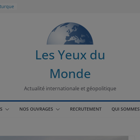
 turque
t
lit
s de la
Les Yeux du
seaux
Monde
tional
Actualité internationale et géopolitique
S
NOS OUVRAGES
RECRUTEMENT
QUI SOMMES