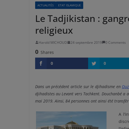
ACTUALITÉS
ETAT ISLAMIQUE
Le Tadjikistan : gang
religieux
Harold MICHOUD
24 septembre 2019
0 Comments
0
Shares
0
0
Dans un précédent article sur le djihadisme en
Ouz
djihadistes au Levant vers Tachkent. Douchanbé a a
mai 2019. Ainsi, 84 personnes ont ainsi été transfér
A l’i
disc
l’inf