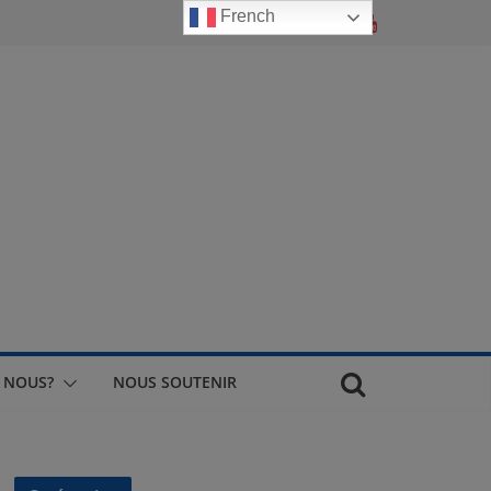
French
 NOUS?
NOUS SOUTENIR