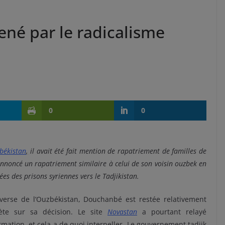
rené par le radicalisme
0
0
békistan
,
il avait été fait mention de rapatriement de familles de
nnoncé un rapatriement similaire à celui de son voisin ouzbek en
ées des prisons syriennes vers le Tadjikistan.
nverse de l’Ouzbékistan, Douchanbé est restée relativement
rète sur sa décision. Le site
Novastan
a pourtant relayé
ormation, et cela a de quoi interpeller. Le gouvernement tadjik