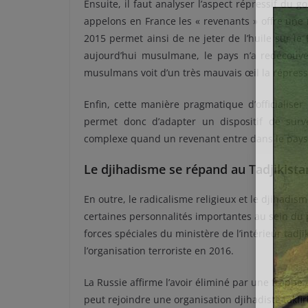
Ensuite, il faut analyser l’aspect répressif du 
appelons en France les « revenants » offre une 
2015 permet ainsi de ne jeter de l’huile sur le
aujourd’hui musulmane, le pays n’a redécouvert
musulmans voit d’un très mauvais œil la répress
Enfin, cette manière pragmatique d’officialise
permet donc d’adapter un dispositif de surv
complexe quand un revenant entre dans le pays
Le djihadisme se répand au Tadjikista
En outre, le radicalisme religieux et le djihadi
certaines personnalités importantes au sein d
forces spéciales du ministère de l’intérieur tadji
l’organisation terroriste en 2016.
La Russie affirme l’avoir éliminé par une frapp
peut rejoindre une organisation djihadiste takfir