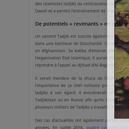
des islamistes tadjiks ou centrasiatiques. L’exp
Daesh et a permis l’entraînement de troupes d’él
De potentiels « revenants » en cellul
Un second Tadjik est suscite également attention
dans une banlieue de Douchanbé. Ce trentenaire
en Afghanistan. Sa katiba d’environ 200 comb
l’organisation Etat Islamique. Il aurait étudié 
répondre à l’appel au djihad d’Al-Baghdadi.
Il serait membre de la shura de l’Etat Islam
l’importance de ce chef militaire pour le gro
tadjiks à son égard. Il entraînerait militair
Tadjikistan ou en Russie afin qu’ils composent 
plusieurs milliers de Tadjiks y travaillent.
Des cas d’actualités ont également permis d’éta
années. En juillet 2018,
quatre cyclistes occ