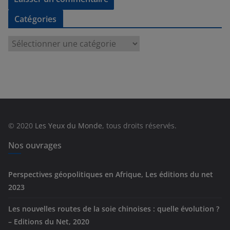
Catégories
C
a
t
é
g
o
r
© 2020
Les Yeux du Monde
, tous droits réservés.
i
e
Nos ouvrages
s
Perspectives géopolitiques en Afrique, Les éditions du net
2023
Les nouvelles routes de la soie chinoises : quelle évolution ?
– Editions du Net, 2020