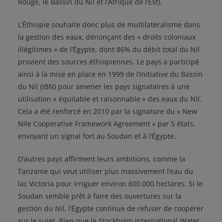
Rouge, le Bassin du Nil et l’Afrique de l’Est).
L’Éthiopie souhaite donc plus de multilatéralisme dans
la gestion des eaux, dénonçant des « droits coloniaux
illégitimes » de l’Égypte, dont 86% du débit total du Nil
provient des sources éthiopiennes. Le pays a participé
ainsi à la mise en place en 1999 de l’Initiative du Bassin
du Nil (IBN) pour amener les pays signataires à une
utilisation « équitable et raisonnable » des eaux du Nil.
Cela a été renforcé en 2010 par la signature du « New
Nile Cooperative Framework Agreement » par 5 états,
envoyant un signal fort au Soudan et à l’Égypte.
D’autres pays affirment leurs ambitions, comme la
Tanzanie qui veut utiliser plus massivement l’eau du
lac Victoria pour irriguer environ 600.000 hectares. Si le
Soudan semble prêt à faire des ouvertures sur la
gestion du Nil, l’Égypte continue de refuser de coopérer
sur le sujet. Bien que le Stockholm International Water