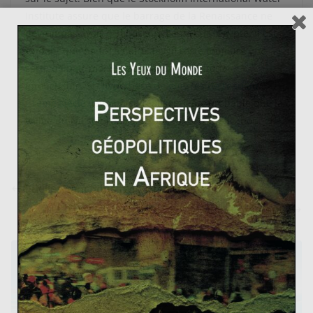
Institute assure que le barrage de la Renaissance ne
devrait pas avoir d’impacts majeurs sur l’Égypte, il est
évident que pour Le Caire, le Nil reste toujours une
sorte de patrimoine national extraterritorial
intouchable. Si
l’hypothèse de guerres de l’eau au
21ème siècle
venait à se réaliser, il est probable que la
vallée du Nil soit l’un de ses terrains d’application.
Quelles sanctions face à la Russie ?
Dossier n°3 – Les BRICS : Qui ? Comment ?