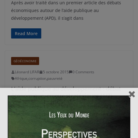
Après avoir traité dans un premier article des débats
économiques autour de l’aide publique au
développement (APD), il s’agit dans
Read More
GÉOÉCONOMIE
Léonard LIFAR
5 octobre 2015
0 Comments
Afrique
,
corruption
,
pauvreté
L’aide publique au développement : débat
économique, enjeux stratégiques (1/2)
Dans un rapport publié le 4 octobre dernier, la Banque
Mondiale souligne que l’extrême pauvreté devrait
tomber pour la première
Read More