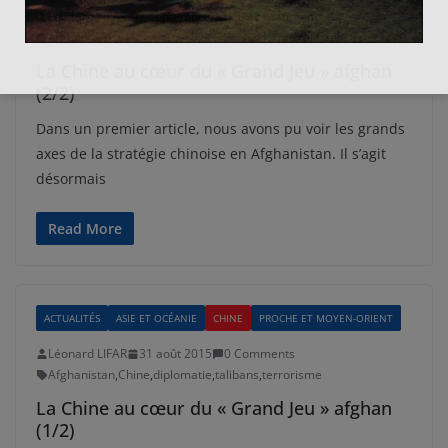
Léonard LIFAR
7 septembre 2015
0 Comments
Afghanistan
,
Chine
,
Etats-Unis
,
OTAN
,
Pakistan
,
talibans
La Chine au cœur du « Grand Jeu » afghan
(2/2)
Dans un premier article, nous avons pu voir les grands
axes de la stratégie chinoise en Afghanistan. Il s’agit
désormais
Read More
ACTUALITÉS
ASIE ET OCÉANIE
CHINE
PROCHE ET MOYEN-ORIENT
Léonard LIFAR
31 août 2015
0 Comments
Afghanistan
,
Chine
,
diplomatie
,
talibans
,
terrorisme
La Chine au cœur du « Grand Jeu » afghan
(1/2)