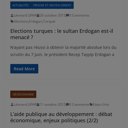
ACTUALITÉS
PROCHE ET MOYEN-ORIENT
Léonard LIFAR
26 octobre 2015
0 Comments
élections
,
Erdogan
,
Turquie
Elections turques : le sultan Erdogan est-il
menacé ?
N’ayant pas réussi à obtenir la majorité absolue lors du
scrutin du 7 Juin, le président Recep Tayyip Erdogan a
Read More
GÉOÉCONOMIE
Léonard LIFAR
11 octobre 2015
0 Comments
Etats-Unis
L’aide publique au développement : débat
économique, enjeux politiques (2/2)