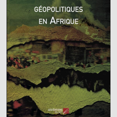
GÉOPOLITIQUE & RELATIONS INTERNATIONALES
NOTIONS
RESSOURCES
SOCIÉTÉ
Léonard LIFAR
27 septembre 2015
0 Comments
Iran
,
Rohani
Qui sont les Gardiens de la révolution
islamique?
Le corps des Gardiens de la révolution est l’une des
institutions emblématiques de l’Iran. Au départ à
vocation militaire, les
Read More
ACTUALITÉS
ASIE ET OCÉANIE
CHINE
PROCHE ET MOYEN-ORIENT