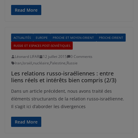
Read More
ACTUALITÉS
EUROPE
PROCHE ET MOYEN-ORIENT
PROCHE-ORIENT
RUSSIE ET ESPACES POST-SOVIÉTIQUES
Léonard LIFAR
12 juillet 2015
0 Comments
Iran
,
Israël
,
nucléaire
,
Palestine
,
Russie
Les relations russo-israéliennes : entre
liens réels et intérêts bien compris (2/3)
Dans un article précédent, nous avons traité des
éléments structurants de la relation russo-israélienne.
Il s’agit ici d’aborder les divergences
Read More