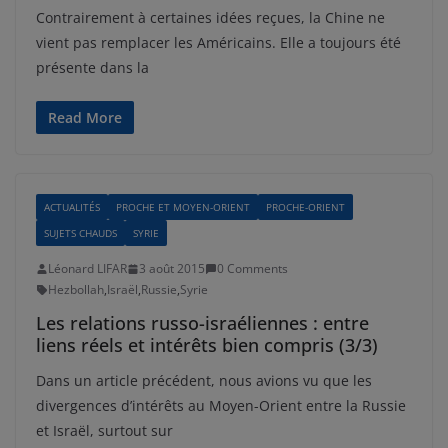
Contrairement à certaines idées reçues, la Chine ne
vient pas remplacer les Américains. Elle a toujours été
présente dans la
Read More
ACTUALITÉS
PROCHE ET MOYEN-ORIENT
PROCHE-ORIENT
SUJETS CHAUDS
SYRIE
Léonard LIFAR
3 août 2015
0 Comments
Hezbollah
,
Israël
,
Russie
,
Syrie
Les relations russo-israéliennes : entre
liens réels et intérêts bien compris (3/3)
Dans un article précédent, nous avions vu que les
divergences d’intérêts au Moyen-Orient entre la Russie
et Israël, surtout sur