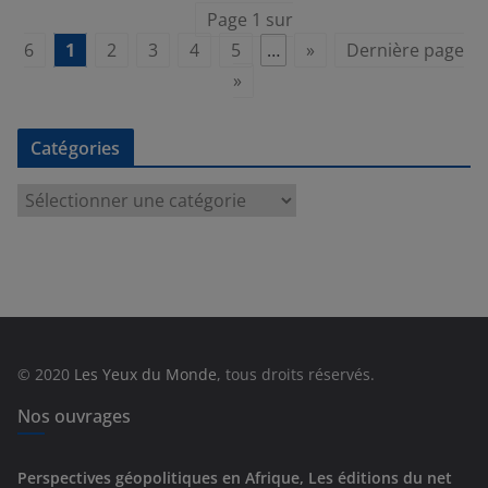
Page 1 sur
6
1
2
3
4
5
…
»
Dernière page
»
Catégories
C
a
t
é
g
o
r
© 2020
Les Yeux du Monde
, tous droits réservés.
i
e
Nos ouvrages
s
Perspectives géopolitiques en Afrique, Les éditions du net