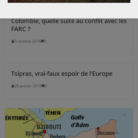
Après l’échec du référendum en
Colombie, quelle suite au conflit avec les
FARC ?
5 octobre 2016
0
Tsipras, vrai-faux espoir de l’Europe
26 janvier 2015
0