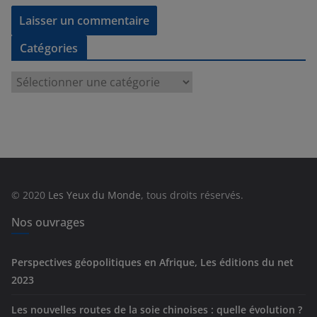
Catégories
C
a
t
é
g
o
r
© 2020
Les Yeux du Monde
, tous droits réservés.
i
e
Nos ouvrages
s
Perspectives géopolitiques en Afrique, Les éditions du net
2023
Les nouvelles routes de la soie chinoises : quelle évolution ?