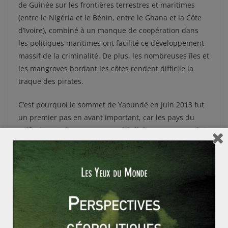
de Guinée sur les frontières terrestres et maritimes
(entre le Nigéria et le Bénin, entre le Ghana et la Côte
d’Ivoire), combiné à un manque de coopération dans
les politiques maritimes ont facilité ce développement
massif de la criminalité. De plus, les nombreuses îles et
les mangroves bordant les côtes rendent difficile la
traque des pirates.
C’est pourquoi le sommet de Yaoundé en Juin 2013 fut
un premier pas en avant important, car les pays du
golfe de Guinée ont commencé à élaborer une stratégie
commune anti-piraterie. S’ajoute à cela l’investissement
croissant de puissances extérieures : la France fait
patrouiller depuis cette semaine deux bâtiments de
guerre dans le golfe, tandis que les américains
prévoient d’envoyer une délégation en Juin prochain au
Gabon pour participer à la formation de la marine
gabonaise.