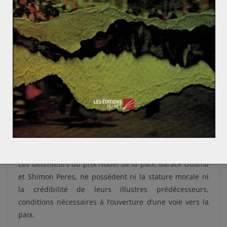
principaux acteurs du conflit c’est-à-dire le Hamas et
l’OLP côté palestinien, le gouvernement israélien,
emmené par le tandem Netanyahou/Rivlin, ainsi que
les diplomates américains instrumentalisent largement
le conflit dans un calcul d’intérêts strictement
particuliers. Or, pour résoudre les pires conflits du
monde et mettre fin aux tragédies humanitaires, il faut
de grands hommes d’État ayant pour premier souci
l’intérêt général. Il faut des humanistes visionnaires et
pacifistes tels que Gandhi ou Mandela qui, par leur
exemple même, leurs idées et leurs actes, ont su
insuffler un supplément d’âme à des nations entières.
Les détenteurs du prix Nobel de la paix, Barack Obama
et Shimon Peres, ne possèdent ni la stature morale ni
la crédibilité de leurs illustres prédécesseurs,
conditions nécessaires à l’ouverture d’une voie vers la
paix.