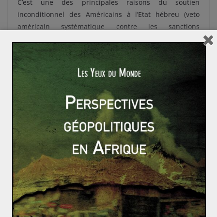
C’est une des principales raisons du soutien
inconditionnel des Américains à l’Etat hébreu (veto
américain systématique contre les sanctions
onusiennes visant Israël).
Le facteur politique et étatique concerne le sionisme,
avatar du néocolonialisme, qui s’exerce en infraction au
droit international puisque l’intégrité de la Cisjordanie
est violée. L’État d’Israël a été bâti dans la guerre : il
s’agit d’un des plus jeunes États de la planète. Il a donc
besoin de renforcer son unité en se construisant contre
un ennemi : la Palestine. Comme l’affirme Geoffrey
Perret à propos des États-Unis, il semble qu’Israël soit
«
a country made by war
». Les nouvelles générations de
dirigeants israéliens sont nés après le déclenchement
du conflit mais sont les produits d’un système politique
belliciste.
Enfin, il existe un facteur moral non négligeable. Les