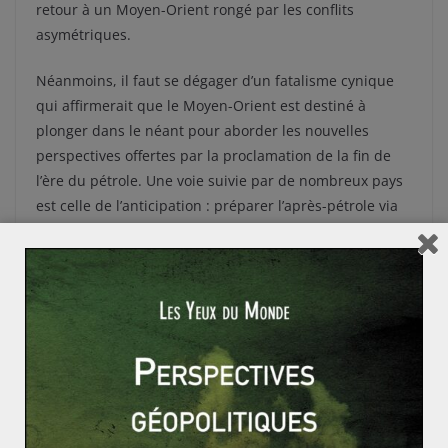
retour à un Moyen-Orient rongé par les conflits
asymétriques.
Néanmoins, il faut se dégager d’un fatalisme cynique
qui affirmerait que le Moyen-Orient est destiné à
plonger dans le néant pour aborder les nouvelles
perspectives offertes par la proclamation de la fin de
l’ère du pétrole. Une voie suivie par de nombreux pays
est celle de l’anticipation : préparer l’après-pétrole via
des placements à long terme destinés à substituer à la
rente pétrolière une rente financière. Prenons
l’exemple du Koweït et de son fonds souverain KIA crée
en 1953 : à l’aide d’une ponction de 10% chaque année,
la rente financière a dépassé la rente pétrolière dès la
fin des années 1980. Toutefois, cette nouvelle
orientation suscite la peur des acteurs occidentaux qui
voient dans les fonds souverains du Moyen-Orient des
armes de prédation comme le montre l’interdiction par