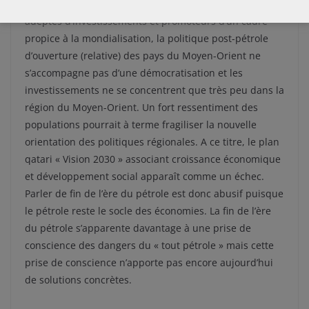
progressivement leur place à des Etats stratèges
adeptes d’investissements et promoteurs d’un cadre
propice à la mondialisation, la politique post-pétrole
d’ouverture (relative) des pays du Moyen-Orient ne
s’accompagne pas d’une démocratisation et les
investissements ne se concentrent que très peu dans la
région du Moyen-Orient. Un fort ressentiment des
populations pourrait à terme fragiliser la nouvelle
orientation des politiques régionales. A ce titre, le plan
qatari « Vision 2030 » associant croissance économique
et développement social apparaît comme un échec.
Parler de fin de l’ère du pétrole est donc abusif puisque
le pétrole reste le socle des économies. La fin de l’ère
du pétrole s’apparente davantage à une prise de
conscience des dangers du « tout pétrole » mais cette
prise de conscience n’apporte pas encore aujourd’hui
de solutions concrètes.