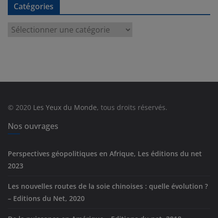
Catégories
C
a
t
é
g
o
r
© 2020
Les Yeux du Monde
, tous droits réservés.
i
e
Nos ouvrages
s
Perspectives géopolitiques en Afrique, Les éditions du net
2023
Les nouvelles routes de la soie chinoises : quelle évolution ?
– Editions du Net, 2020