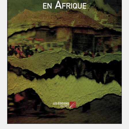
les Etats-Unis du rachat par Dubaï de 6 plateformes
portuaires américaines. En tout cas, les fonds
souverains permettent une diversification des
économies. Comme l’affirme Cheikh Mohamed Bin
Rachid al-Maktoum, le développement économique de
Dubaï est aujourd’hui soutenu par des infrastructures
qui ne dépendent plus directement du pétrole. En
effet, Dubaï cherche à développer un
soft power
à
échelle mondiale, à devenir le premier hub
aéroportuaire mondial, à devenir un haut lieu culturel
avec le futur Musée de l’Avenir. Bref, les pays du
Moyen-Orient cherchent à développer une
diversification tous azimuts.
Toutefois, un optimisme béat qui ferait fi d’un état des
lieux préoccupant n’a pas sa place dans l’étude de l’ère
post-pétrole. Bien que les Etats rentiers-providence
reposant uniquement sur les pétrodollars cèdent