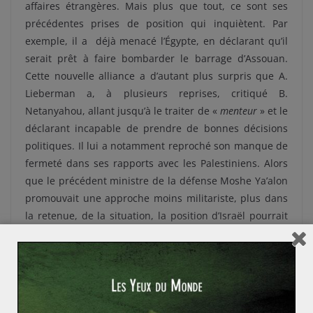
affaires étrangères. Mais plus que tout, ce sont ses
précédentes prises de position qui inquiètent. Par
exemple, il a déjà menacé l’Égypte, en déclarant qu’il
serait prêt à faire bombarder le barrage d’Assouan.
Cette nouvelle alliance a d’autant plus surpris que A.
Lieberman a, à plusieurs reprises, critiqué B.
Netanyahou, allant jusqu’à le traiter de «
menteur
» et le
déclarant incapable de prendre de bonnes décisions
politiques. Il lui a notamment reproché son manque de
fermeté dans ses rapports avec les Palestiniens. Alors
que le précédent ministre de la défense Moshe Ya’alon
promouvait une approche moins militariste, plus dans
la retenue, de la situation, la position d’Israël pourrait
évoluer dans les mois à venir. Même si lors de sa
prestation de serment lundi soir, A. Lieberman a
affirmé qu’il supportait l’idée de «
deux États pour deux
peuples
», l’inquiétude est grande dans le camp
palestinien, mais aussi parmi la classe politique