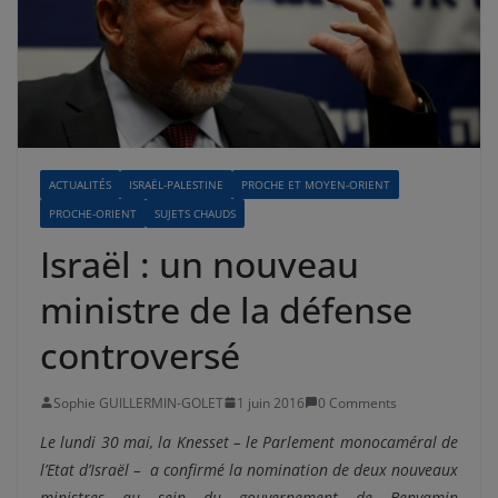
ACTUALITÉS
ISRAËL-PALESTINE
PROCHE ET MOYEN-ORIENT
PROCHE-ORIENT
SUJETS CHAUDS
Israël : un nouveau
ministre de la défense
controversé
Sophie GUILLERMIN-GOLET
1 juin 2016
0 Comments
Le lundi 30 mai, la Knesset – le Parlement monocaméral de
l’Etat d’Israël – a confirmé la nomination de deux nouveaux
ministres au sein du gouvernement de Benyamin