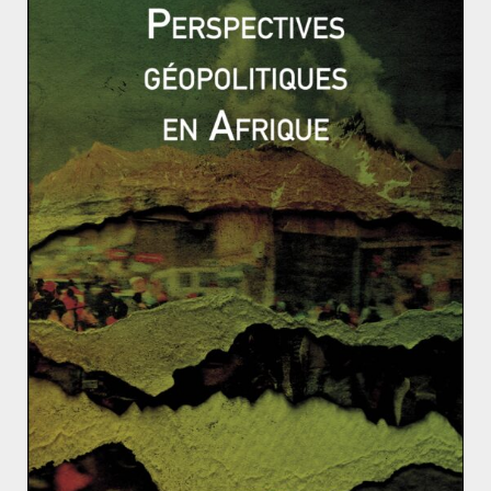
israélienne.
Le gouvernement de B. Netanyahou est désormais un
des plus à droite qu’Israël n’ait jamais connu. Comme
évoqué précédemment, cela pourrait avoir des
conséquences sur les relations Israélo-palestiniennes,
mais aussi sur les rapports entre les États-Unis et
Israël. L’administration américaine n’avait pas apprécié
les nombreux propos déplacés de A. Lieberman. Même
si ce dernier reste le numéro 2, tandis que B.
Netanyahou continuera à définir les grandes lignes de
la politique étrangère, il pourra exercer une certaine
influence sur le processus de décision. Une influence
qui tiendra sûrement
plus du Faucon que de la
Colombe
.