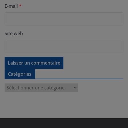
E-mail
*
Site web
Catégories
C
a
t
é
g
o