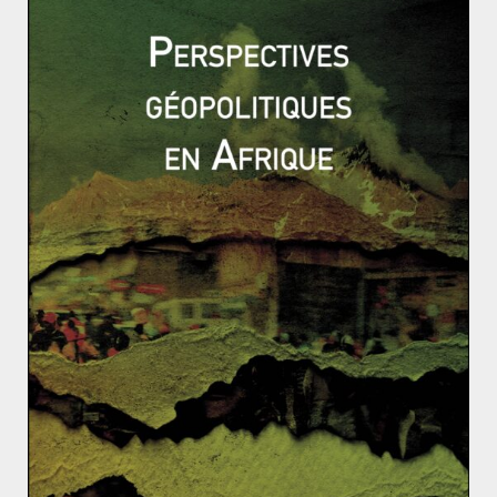
pilloné les positions kurdes, au moment où ces
derniers sont en passe de faire fusionner les Kurdistan
irakien et syrien (et donc à terme de proclamer
l’indépendance). De plus, on a pu observer des
membres du groupe Nour ad-Din Zenki, groupe
“rebelle” islamiste qui a décapité en vidéo un enfant à
Alep, aux côtés des troupes Turques. La volonté
affichée de lutter contre Daech n’est donc
probablement pas le premier soucis de l’état Turc, qui
vise principalement les Kurdes et les troupes de Al-
Assad.
En 2016, la Turquie a opéré de nombreux virages
stratégiques et diplomatiques ; tout d’abord en se
rapprochant des pétro-monarchies islamistes du Golfe, en
ralliant la cause anti-Téhéran – ces
deux événements viennent troubler l’ordre religieux jusqu’à
présent stable à l’intérieur de l’état – mais aussi en jouant
un double jeu russo-américain, cultivant les tensions et les