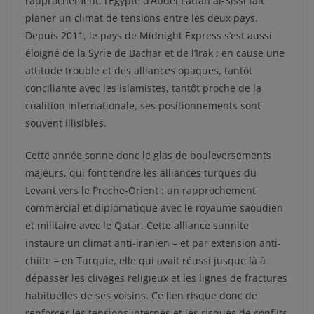
rapprochement, l’Egypte d’Abdel Fattah al-Sissi fait
planer un climat de tensions entre les deux pays.
Depuis 2011, le pays de Midnight Express s’est aussi
éloigné de la Syrie de Bachar et de l’Irak ; en cause une
attitude trouble et des alliances opaques, tantôt
conciliante avec les islamistes, tantôt proche de la
coalition internationale, ses positionnements sont
souvent illisibles.
Cette année sonne donc le glas de bouleversements
majeurs, qui font tendre les alliances turques du
Levant vers le Proche-Orient : un rapprochement
commercial et diplomatique avec le royaume saoudien
et militaire avec le Qatar. Cette alliance sunnite
instaure un climat anti-iranien – et par extension anti-
chiite – en Turquie, elle qui avait réussi jusque là à
dépasser les clivages religieux et les lignes de fractures
habituelles de ses voisins. Ce lien risque donc de
renforcer les tensions internes et les risques de conflits