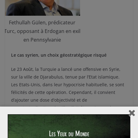
Fethullah Gülen, prédicateur
Turc, opposant à Erdogan en exil
en Pennsylvanie
Le cas syrien, un choix géostratégique risqué
Le 23 Août, la Turquie a lancé une offensive en Syrie,
sur la ville de Djarabulus, tenue par l’Etat islamique.
Les Etats-Unis, dans leur hypocrisie habituelle, se sont
félicités de cette opération. Cependant, il convient
d’ajouter une dose d’objectivité et de
recontextualisation : la ville allait être prise par les
combattants de l’YPG, elle était affaiblie et n’a
représentée qu’une formalité avec pour seul but
d’empêcher sa prise par les kurdes. Ils ont ensuite