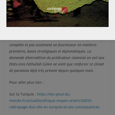
accords avec les deux partis pour se placer comme acteur
incontournable, influent et à craindre dans la région.
Elle fait donc cavalier seul, mais la crise politique et peut
être à terme religieuse qui occupe le pays ne présage rien
de bon et l’éloigne encore plus de son désir de peser dans
la balance régionale et de s’imposer comme une puissance
complète et pas seulement un fournisseur en matières
premières, bases stratégiques et diplomatiques. La
demande d’extradition du prédicateur islamiste en exil aux
Etats-Unis Fethullah Gülen ne vient que renforcer ce climat
de paranoïa déjà très présent depuis quelques mois.
Pour aller plus loin :
Sur la Turquie :
https://les-yeux-du-
monde.fr/actualite/afrique-moyen-orient/26833-
rattrapage-dun-ete-en-turquie-et-ses-consequences