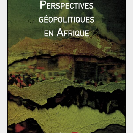
Jean Marcou, directeur des relations internationales de
Sciences-Po Grenoble. La révision de la constitution
cible aussi des parlementaires de l’opposition qui
gênent l’exercice du pouvoir.
On peut donc craindre une dérive autoritaire d’un état qui
n’a de droit que le nom, dont les relations avec l’islamisme
radical et la répression face aux Kurdes (qui combattent l’EI
à la frontière) place le pays dans un système ambigu, dans
l’ambivalence entre libéralisation et occidentalisation
économique et séctarisation socio-politique avec une
convergence du pouvoir dans une seule mouvance
conservatrice. Le respect et la reconnaissance des minorités
ethniques et religieuses ne semble pas à l’ordre du jour et
on ne pourra qu’observer une radicalisation et une
militarisation du régime sous le regard bienveillant des
Occidentaux pour qui le profit et la realpolitik sont de
mises, loin des considérations humanistes et libérales qui