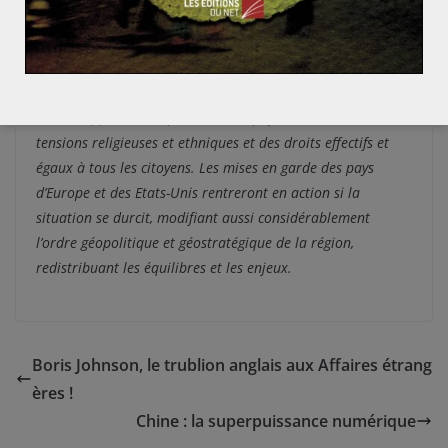
ont animées la construction de nos états.
Reste à scruter avec précision et d’un œil critique l’évolution
de la Turquie, entre libéralisation économique et rigorisme
politique, le contexte actuel changera peut être l’ordre des
choses, apportant la paix dans un pays aux nombreuses
tensions religieuses et ethniques et des droits effectifs et
égaux à tous les citoyens. Les mises en garde des pays
d’Europe et des Etats-Unis rentreront en action si la
situation se durcit, modifiant aussi considérablement
l’ordre géopolitique et géostratégique de la région,
redistribuant les équilibres et les enjeux.
Boris Johnson, le trublion anglais aux Affaires étrang
ères !
Chine : la superpuissance numérique