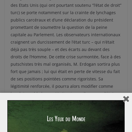
des Etats Unis (qui ont pourtant soutenu “l’état de droit”
turc) se porte notamment sur la crainte de lynchages
publics carcéraux et d’une déclaration du président
promettant de soumettre la question de la peine
capitale au Parlement. Les observateurs internationaux
craignent un durcissement de l’état turc – qui n’était
déjà pas très souple – et des écarts au devant des
droits de l’Homme. De cette crise surmontée, face à des
putschistes très mal organisés, M. Erdogan sortira plus
fort que jamais ; lui qui était en perte de vitesse du fait
de ses positions pointées comme rigoristes. Sa
légitimité renforcée, il pourra alors modifier comme
bon lui semble la constitution issue d’un coup d’état en
1980, et renforcer encore plus sa mainmise sur le pays.
«
En plus de légitimer tout le processus d’autoritarisme
mené par Erdogan ces dernières années, ce coup d’État va
servir de prétexte au régime pour réorganiser l’armée et
lancer une purge à grande échelle dans le pays »
, analyse