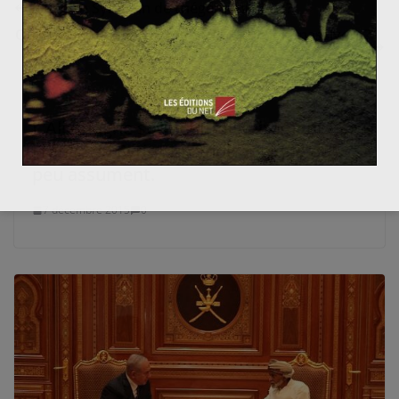
Échec en Syrie, fin de l’hégémonie U.S ?
Qu’entend-on par « Arme de destruction massive » ?
(1/2)
L’Allemagne soutient militairement la
France en Syrie : un choix logique que
peu assument.
7 décembre 2015
0