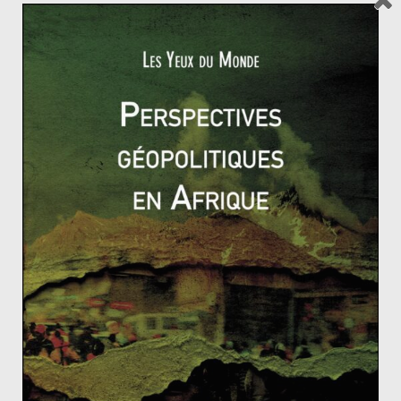
Téhéran fait que Riyad semble surtout tester son
matériel de guerre et ses troupes sur le terrain
yéménite en entraînant avec elle ses alliés. Les
américains qui sont furieux de la tournure que prend
les événements, condamnent ses actions sans pour
autant pouvoir sanctionner directement cet allié
commercial, militaire
, énergétique et stratégique dans
la région. Face à des tribus houthistes bien équipées
par l’Iran et indélogeable (et même en progression),
l’Arabie Saoudite se retrouve exactement comme les
Etats-Unis au Vietnam ou en Afghanistan : enlisés dans
une guerre asymétrique malgré, voire à cause de, un
équipement de pointe. Riyad ne l’a pas encore
remarqué mais elle est partie pour rester au Yémen un
bon bout de temps.