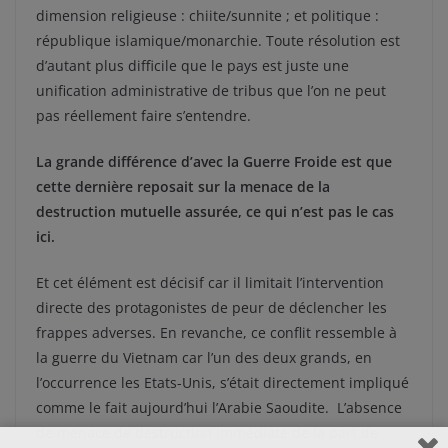
dimension religieuse : chiite/sunnite ; et politique :
république islamique/monarchie. Toute résolution est
d’autant plus difficile que le pays est juste une
unification administrative de tribus que l’on ne peut
pas réellement faire s’entendre.
La grande différence d’avec la Guerre Froide est que
cette dernière reposait sur la menace de la
destruction mutuelle assurée, ce qui n’est pas le cas
ici.
Et cet élément est décisif car il limitait l’intervention
directe des protagonistes de peur de déclencher les
frappes adverses. En revanche, ce conflit ressemble à
la guerre du Vietnam car l’un des deux grands, en
l’occurrence les Etats-Unis, s’était directement impliqué
comme le fait aujourd’hui l’Arabie Saoudite. L’absence
de menace de destruction immédiate de la part de