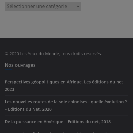
C
a
t
é
g
o
r
© 2020
Les Yeux du Monde
, tous droits réservés.
i
e
Nos ouvrages
s
Perspectives géopolitiques en Afrique, Les éditions du net
2023
Les nouvelles routes de la soie chinoises : quelle évolution ?
– Editions du Net, 2020
De la puissance en Amérique – Editions du net, 2018